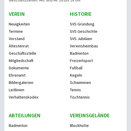
Geschäftszeiten: Mo. und Mi. 16 bis 18 Uhr
VEREIN
HISTORIE
Neuigkeiten
SVS Gründung
Termine
SVS Geschichte
Vorstand
SVS Jubiläen
Ältestenrat
Vereinsheimbau
Geschäftsstelle
Badminton
Mitgliedschaft
Freizeitsport
Dokumente
Fußball
Ehrenamt
Kegeln
Bildergalerien
Schwimmen
Leitlinien
Tennis
Verhaltenskodex
Tischtennis
ABTEILUNGEN
VEREINSGELÄNDE
Badminton
Blockhütte