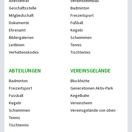
Ältestenrat
Vereinsheimbau
Geschäftsstelle
Badminton
Mitgliedschaft
Freizeitsport
Dokumente
Fußball
Ehrenamt
Kegeln
Bildergalerien
Schwimmen
Leitlinien
Tennis
Verhaltenskodex
Tischtennis
ABTEILUNGEN
VEREINSGELÄNDE
Badminton
Blockhütte
Freizeitsport
Generationen Aktiv-Park
Fussball
Kegelbahn
Kegeln
Vereinsheim
Schwimmen
Vereinsgelände von oben
Tennis
Tischtennis