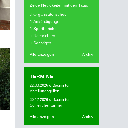
Zeige Neuigkeiten mit den Tags:
Organisatorisches
Ankündigungen
Sportberichte
Nachrichten
Sonstiges
Alle anzeigen
Archiv
TERMINE
22.08.2026 // Badminton
Abteilungsgrillen
30.12.2026 // Badminton
Schleifchenturnier
Alle anzeigen
Archiv