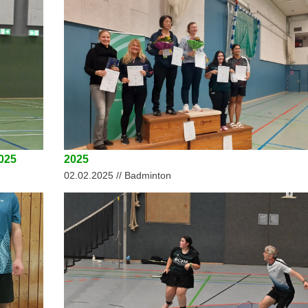
025
2025
02.02.2025 // Badminton