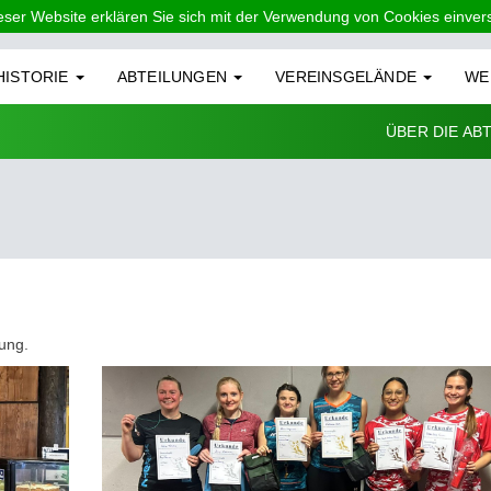
eser Website erklären Sie sich mit der Verwendung von Cookies einve
HISTORIE
ABTEILUNGEN
VEREINSGELÄNDE
WE
ÜBER DIE AB
lung.