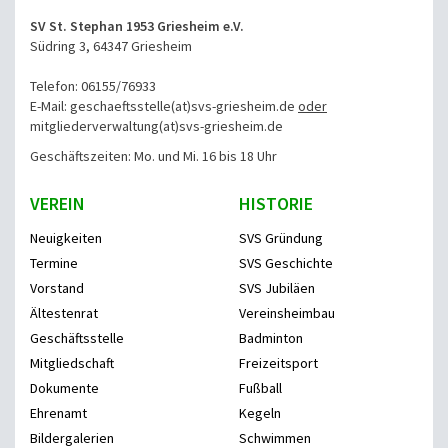
SV St. Stephan 1953 Griesheim e.V.
Südring 3, 64347 Griesheim
Telefon: 06155/76933
E-Mail: geschaeftsstelle(at)svs-griesheim.de
oder
mitgliederverwaltung
(at)svs-griesheim.de
Geschäftszeiten: Mo. und Mi. 16 bis 18 Uhr
VEREIN
HISTORIE
Neuigkeiten
SVS Gründung
Termine
SVS Geschichte
Vorstand
SVS Jubiläen
Ältestenrat
Vereinsheimbau
Geschäftsstelle
Badminton
Mitgliedschaft
Freizeitsport
Dokumente
Fußball
Ehrenamt
Kegeln
Bildergalerien
Schwimmen