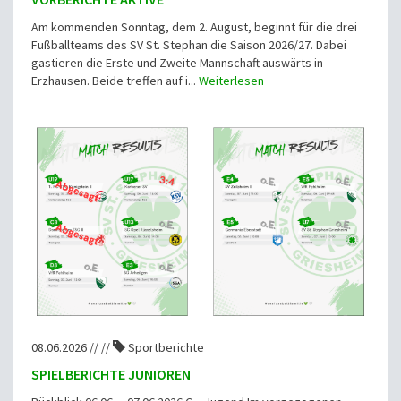
Am kommenden Sonntag, dem 2. August, beginnt für die drei
Fußballteams des SV St. Stephan die Saison 2026/27. Dabei
gastieren die Erste und Zweite Mannschaft auswärts in
Erzhausen. Beide treffen auf i...
Weiterlesen
08.06.2026 // //
Sportberichte
SPIELBERICHTE JUNIOREN