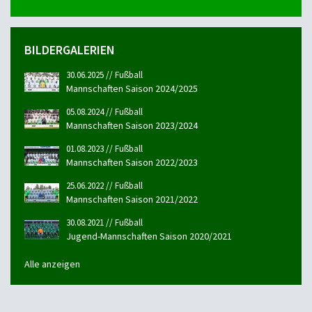
BILDERGALERIEN
30.06.2025 // Fußball
Mannschaften Saison 2024/2025
05.08.2024 // Fußball
Mannschaften Saison 2023/2024
01.08.2023 // Fußball
Mannschaften Saison 2022/2023
25.06.2022 // Fußball
Mannschaften Saison 2021/2022
30.08.2021 // Fußball
Jugend-Mannschaften Saison 2020/2021
Alle anzeigen