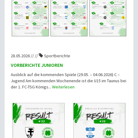
28.05.2026 // //
Sportberichte
VORBERICHTE JUNIOREN
Ausblick auf die kommenden Spiele (29.05. – 04.06.2026) C –
Jugend Am kommenden Wochenende ist die U15 im Taunus bei
der 1. FC-TSG Königs...
Weiterlesen