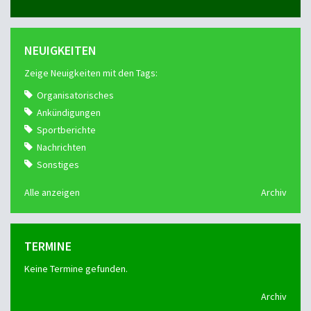
NEUIGKEITEN
Zeige Neuigkeiten mit den Tags:
Organisatorisches
Ankündigungen
Sportberichte
Nachrichten
Sonstiges
Alle anzeigen
Archiv
TERMINE
Keine Termine gefunden.
Archiv