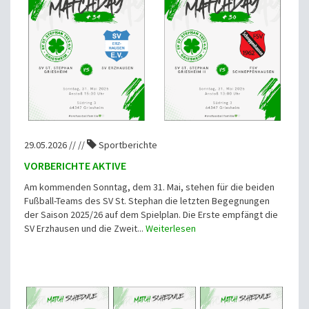
29.05.2026 // //
Sportberichte
VORBERICHTE AKTIVE
Am kommenden Sonntag, dem 31. Mai, stehen für die beiden
Fußball-Teams des SV St. Stephan die letzten Begegnungen
der Saison 2025/26 auf dem Spielplan. Die Erste empfängt die
SV Erzhausen und die Zweit...
Weiterlesen