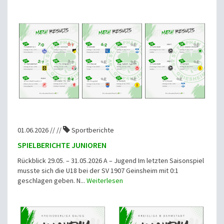
01.06.2026 // //
Sportberichte
SPIELBERICHTE JUNIOREN
Rückblick 29.05. – 31.05.2026 A – Jugend Im letzten Saisonspiel
musste sich die U18 bei der SV 1907 Geinsheim mit 0:1
geschlagen geben. N...
Weiterlesen