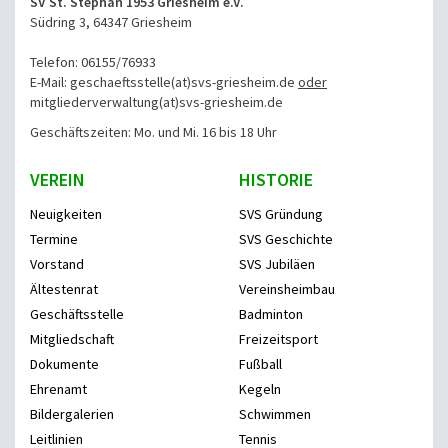
SV St. Stephan 1953 Griesheim e.V.
Südring 3, 64347 Griesheim
Telefon: 06155/76933
E-Mail: geschaeftsstelle(at)svs-griesheim.de
oder
mitgliederverwaltung
(at)svs-griesheim.de
Geschäftszeiten: Mo. und Mi. 16 bis 18 Uhr
VEREIN
HISTORIE
Neuigkeiten
SVS Gründung
Termine
SVS Geschichte
Vorstand
SVS Jubiläen
Ältestenrat
Vereinsheimbau
Geschäftsstelle
Badminton
Mitgliedschaft
Freizeitsport
Dokumente
Fußball
Ehrenamt
Kegeln
Bildergalerien
Schwimmen
Leitlinien
Tennis