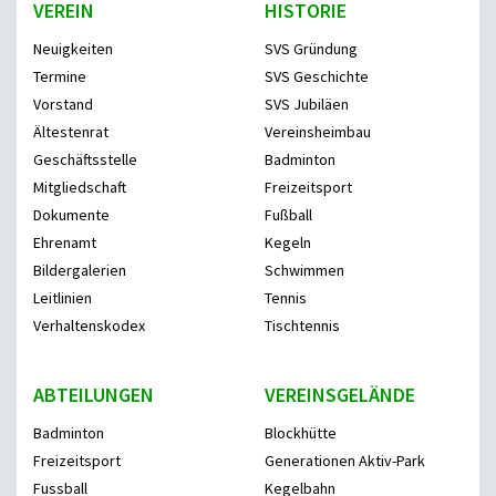
VEREIN
HISTORIE
Neuigkeiten
SVS Gründung
Termine
SVS Geschichte
Vorstand
SVS Jubiläen
Ältestenrat
Vereinsheimbau
Geschäftsstelle
Badminton
Mitgliedschaft
Freizeitsport
Dokumente
Fußball
Ehrenamt
Kegeln
Bildergalerien
Schwimmen
Leitlinien
Tennis
Verhaltenskodex
Tischtennis
ABTEILUNGEN
VEREINSGELÄNDE
Badminton
Blockhütte
Freizeitsport
Generationen Aktiv-Park
Fussball
Kegelbahn