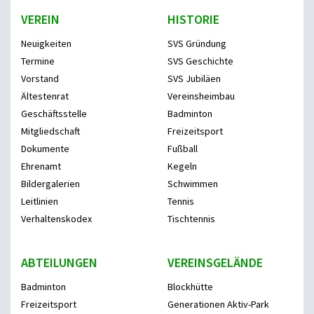
VEREIN
HISTORIE
Neuigkeiten
SVS Gründung
Termine
SVS Geschichte
Vorstand
SVS Jubiläen
Ältestenrat
Vereinsheimbau
Geschäftsstelle
Badminton
Mitgliedschaft
Freizeitsport
Dokumente
Fußball
Ehrenamt
Kegeln
Bildergalerien
Schwimmen
Leitlinien
Tennis
Verhaltenskodex
Tischtennis
ABTEILUNGEN
VEREINSGELÄNDE
Badminton
Blockhütte
Freizeitsport
Generationen Aktiv-Park