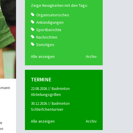
Zeige Neuigkeiten mit den Tags:
Organisatorisches
Ankündigungen
Sportberichte
Nachrichten
Sonstiges
Alle anzeigen
Archiv
TERMINE
smann
22.08.2026 // Badminton
Abteilungsgrillen
30.12.2026 // Badminton
Schleifchenturnier
Alle anzeigen
Archiv
ie
en