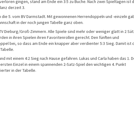
 verloren gingen, stand am Ende ein 3:5 zu Buche. Nach zwei Spieltagen ist 
anz derzeit 3.
n die 5. vom BV Darmstadt. Mit gewonnenen Herrendoppeln und -einzeln ga
annschaft in der noch jungen Tabelle ganz oben.
 Dieburg/Groß-Zimmern. Alle Spiele sind mehr oder weniger glatt in 2 Sä
en in ihren Spielen ihren Favoritenrollen gerecht. Den fünften und
ppel bei, so dass am Ende ein knapper aber verdienter 5:3 Sieg. Damit ist 
Tabelle.
und mit einem 4:2 Sieg nach Hause gefahren. Lukas und Carla haben das 1. 
 ersten Einzel in einem spannenden 2-Satz-Spiel den wichtigen 4. Punkt
ierter in der Tabelle.