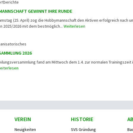
rtberichte
YMANNSCHAFT GEWINNT IHRE RUNDE
stag (25. April) zog die Hobbymannschaft den Aktiven erfolgreich nach u
n 2025/2026 mit dem bestmöglich...
Weiterlesen
anisatorisches
SAMMLUNG 2026
teilungsversammlung fand am Mittwoch dem 1.4. zur normalen Trainingszeit 
eiterlesen
VEREIN
HISTORIE
A
Neuigkeiten
SVS Gründung
Ba