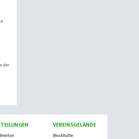
nd
in der
BTEILUNGEN
VEREINSGELÄNDE
dminton
Blockhütte