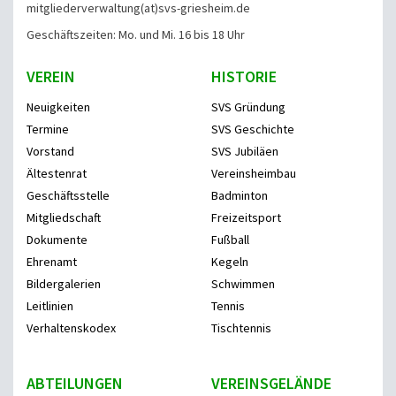
mitgliederverwaltung
(at)svs-griesheim.de
Geschäftszeiten: Mo. und Mi. 16 bis 18 Uhr
VEREIN
HISTORIE
Neuigkeiten
SVS Gründung
Termine
SVS Geschichte
Vorstand
SVS Jubiläen
Ältestenrat
Vereinsheimbau
Geschäftsstelle
Badminton
Mitgliedschaft
Freizeitsport
Dokumente
Fußball
Ehrenamt
Kegeln
Bildergalerien
Schwimmen
Leitlinien
Tennis
Verhaltenskodex
Tischtennis
ABTEILUNGEN
VEREINSGELÄNDE