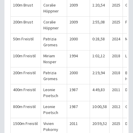
100m Brust
Coralie
2009
1:20,54
2025
Gri
Höppner
200m Brust
Coralie
2009
2:55,08
2025
Fran
Höppner
50m Freistil
Patrizia
2000
0:28,58
2024
Mar
Gromes
100m Freistil
Miriam
1994
1:02,12
2018
Lam
Nosper
200m Freistil
Patrizia
2000
2:19,94
2018
Bad
Gromes
Hom
400m Freistil
Leonie
1987
4:49,83
2011
Dar
Poetsch
800m Freistil
Leonie
1987
10:00,58
2012
Gro
Poetsch
1500m Freistil
Vivien
2011
20:59,52
2025
Die
Pokorny