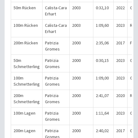
50m Rücken
Calista-Cara
2003
0:32,10
2022
Gri
Erhart
100m Rücken
Calista-Cara
2003
1:09,60
2023
Rüs
Erhart
200m Rücken
Patrizia
2000
2:35,06
2017
Fuld
Gromes
50m
Patrizia
2000
0:30,15
2023
Gri
Schmetterling
Gromes
100m
Patrizia
2000
1:09,00
2023
Gri
Schmetterling
Gromes
200m
Patrizia
2000
2:41,07
2020
Rüs
Schmetterling
Gromes
100m Lagen
Patrizia
2000
1:11,64
2023
Gri
Gromes
200m Lagen
Patrizia
2000
2:40,02
2017
Gri
Gromes