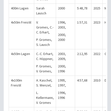
400m Lagen
Sarah
2000
5:48,78
2025
Mar
Lausch
4x50m Freistil
V.
1996,
1:57,31
2023
Han
Gromes, C.-
2003,
C. Erhart,
2000,
P. Gromes,
2000
S. Lausch
4x50m Lagen
C.-C. Erhart,
2003,
2:12,95
2022
Gri
C. Höppner,
2009,
P. Gromes,
2000,
V. Gromes,
1996
4x100m
A. Kaschel,
1995,
4:57,68
2010
Die
Freistil
S. Wenzel,
1997,
L.
1996,
Kellermann,
1996
V. Gromes