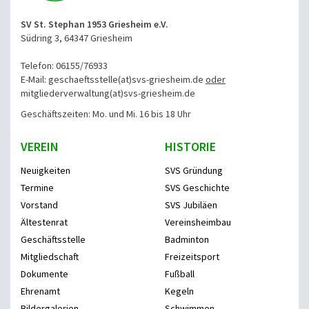
SV St. Stephan 1953 Griesheim e.V.
Südring 3, 64347 Griesheim
Telefon: 06155/76933
E-Mail: geschaeftsstelle(at)svs-griesheim.de
oder
mitgliederverwaltung
(at)svs-griesheim.de
Geschäftszeiten: Mo. und Mi. 16 bis 18 Uhr
VEREIN
HISTORIE
Neuigkeiten
SVS Gründung
Termine
SVS Geschichte
Vorstand
SVS Jubiläen
Ältestenrat
Vereinsheimbau
Geschäftsstelle
Badminton
Mitgliedschaft
Freizeitsport
Dokumente
Fußball
Ehrenamt
Kegeln
Bildergalerien
Schwimmen