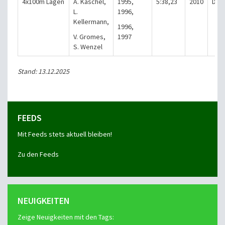
4x100m Lagen
A. Kaschel,
1995,
5:38,23
2010
Die
L.
1996,
Kellermann,
1996,
V. Gromes,
1997
S. Wenzel
Stand: 13.12.2025
FEEDS
Mit Feeds stets aktuell bleiben!
Zu den Feeds
NEUIGKEITEN
Zeige Neuigkeiten mit den Tags: