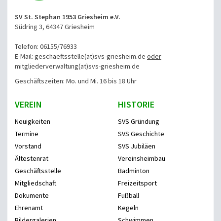
SV St. Stephan 1953 Griesheim e.V.
Südring 3, 64347 Griesheim
Telefon: 06155/76933
E-Mail: geschaeftsstelle(at)svs-griesheim.de
oder
mitgliederverwaltung
(at)svs-griesheim.de
Geschäftszeiten: Mo. und Mi. 16 bis 18 Uhr
VEREIN
HISTORIE
Neuigkeiten
SVS Gründung
Termine
SVS Geschichte
Vorstand
SVS Jubiläen
Ältestenrat
Vereinsheimbau
Geschäftsstelle
Badminton
Mitgliedschaft
Freizeitsport
Dokumente
Fußball
Ehrenamt
Kegeln
Bildergalerien
Schwimmen