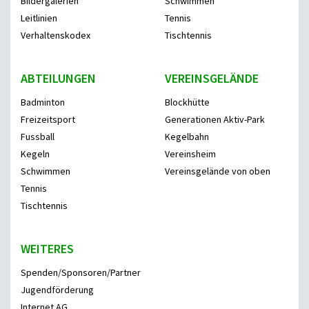
Bildergalerien
Schwimmen
Leitlinien
Tennis
Verhaltenskodex
Tischtennis
ABTEILUNGEN
VEREINSGELÄNDE
Badminton
Blockhütte
Freizeitsport
Generationen Aktiv-Park
Fussball
Kegelbahn
Kegeln
Vereinsheim
Schwimmen
Vereinsgelände von oben
Tennis
Tischtennis
WEITERES
Spenden/Sponsoren/Partner
Jugendförderung
Internet AG