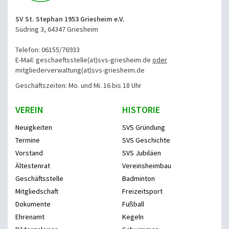
SV St. Stephan 1953 Griesheim e.V.
Südring 3, 64347 Griesheim
Telefon: 06155/76933
E-Mail: geschaeftsstelle(at)svs-griesheim.de
oder
mitgliederverwaltung
(at)svs-griesheim.de
Geschäftszeiten: Mo. und Mi. 16 bis 18 Uhr
VEREIN
HISTORIE
Neuigkeiten
SVS Gründung
Termine
SVS Geschichte
Vorstand
SVS Jubiläen
Ältestenrat
Vereinsheimbau
Geschäftsstelle
Badminton
Mitgliedschaft
Freizeitsport
Dokumente
Fußball
Ehrenamt
Kegeln