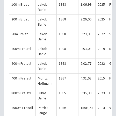
100m Brust
Jakob
1998
1:06,99
2025
Fran
Bahle
200m Brust
Jakob
1998
2:26,06
2025
Fran
Bahle
50m Freistil
Jakob
1998
0:23,95
2022
Stad
Bahle
100m Freistil
Jakob
1998
0:53,03
2019
Röd
Bahle
200m Freistil
Jakob
1998
2:02,77
2022
Gri
Bahle
400m Freistil
Moritz
1997
4:31,68
2015
Fran
Hoffmann
800m Freistil
Lukas
1995
9:35,99
2023
Fran
Bahle
1500m Freistil
Patrick
1986
18:08,58
2014
Vie
Lange