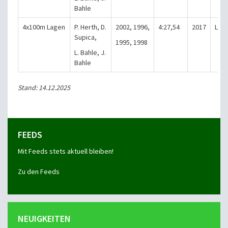
Bahle
4x100m Lagen
P. Herth, D.
2002, 1996,
4:27,54
2017
Lam
Supica,
1995, 1998
L. Bahle, J.
Bahle
Stand: 14.12.2025
FEEDS
Mit Feeds stets aktuell bleiben!
Zu den Feeds
NEUIGKEITEN