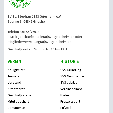
SV St. Stephan 1953 Griesheim e.V.
Südring 3, 64347 Griesheim
Telefon: 06155/76933
E-Mail: geschaeftsstelle(at)svs-griesheim.de
oder
mitgliederverwaltung
(at)svs-griesheim.de
Geschäftszeiten: Mo. und Mi. 16 bis 18 Uhr
VEREIN
HISTORIE
Neuigkeiten
SVS Gründung
Termine
SVS Geschichte
Vorstand
SVS Jubiläen
Ältestenrat
Vereinsheimbau
Geschäftsstelle
Badminton
Mitgliedschaft
Freizeitsport
Dokumente
Fußball