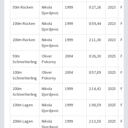
50m Rücken
Nikola
1999
0:27,26
2023
Fran
Djordjevic
100m Rücken
Nikola
1999
0:59,44
2023
Fran
Djordjevic
200m Rücken
Nikola
1999
2:11,38
2023
Fran
Djordjevic
50m
Oliver
2004
0:26,30
2025
Fuld
Schmetterling
Pokorny
100m
Oliver
2004
0:57,89
2025
Fran
Schmetterling
Pokorny
200m
Nikola
1999
2:14,42
2025
Fran
Schmetterling
Djordjevic
100m Lagen
Nikola
1999
1:00,59
2025
Fran
Djordjevic
200m Lagen
Nikola
1999
2:13,50
2025
Fran
Djordjevic