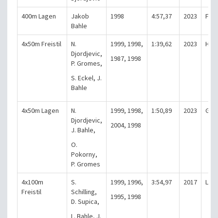
400m Lagen
Jakob
1998
4:57,37
2023
Fran
Bahle
4x50m Freistil
N.
1999,
1998,
1:39,62
2023
Han
Djordjevic,
1987,
1998
P. Gromes,
S. Eckel, J.
Bahle
4x50m Lagen
N.
1999, 1998,
1:50,89
2023
Gri
Djordjevic,
2004, 1998
J. Bahle,
O.
Pokorny,
P. Gromes
4x100m
S.
1999, 1996,
3:54,97
2017
Lam
Freistil
Schilling,
1995, 1998
D. Supica,
L. Bahle, J.