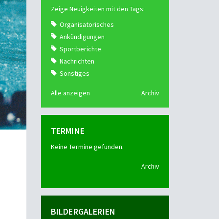
Zeige Neuigkeiten mit den Tags:
Organisatorisches
Ankündigungen
Sportberichte
Nachrichten
Sonstiges
Alle anzeigen
Archiv
TERMINE
Keine Termine gefunden.
Archiv
BILDERGALERIEN