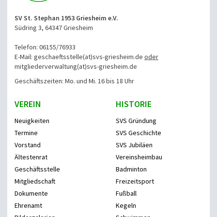
SV St. Stephan 1953 Griesheim e.V.
Südring 3, 64347 Griesheim
Telefon: 06155/76933
E-Mail: geschaeftsstelle(at)svs-griesheim.de
oder
mitgliederverwaltung
(at)svs-griesheim.de
Geschäftszeiten: Mo. und Mi. 16 bis 18 Uhr
VEREIN
HISTORIE
Neuigkeiten
SVS Gründung
Termine
SVS Geschichte
Vorstand
SVS Jubiläen
Ältestenrat
Vereinsheimbau
Geschäftsstelle
Badminton
Mitgliedschaft
Freizeitsport
Dokumente
Fußball
Ehrenamt
Kegeln