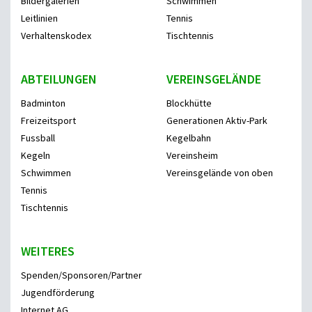
Bildergalerien
Schwimmen
Leitlinien
Tennis
Verhaltenskodex
Tischtennis
ABTEILUNGEN
VEREINSGELÄNDE
Badminton
Blockhütte
Freizeitsport
Generationen Aktiv-Park
Fussball
Kegelbahn
Kegeln
Vereinsheim
Schwimmen
Vereinsgelände von oben
Tennis
Tischtennis
WEITERES
Spenden/Sponsoren/Partner
Jugendförderung
Internet AG