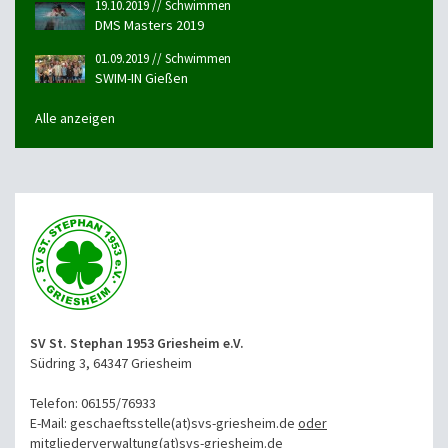
19.10.2019 // Schwimmen
DMS Masters 2019
01.09.2019 // Schwimmen
SWIM-IN Gießen
Alle anzeigen
SV St. Stephan 1953 Griesheim e.V.
Südring 3, 64347 Griesheim
Telefon: 06155/76933
E-Mail: geschaeftsstelle(at)svs-griesheim.de
oder
mitgliederverwaltung
(at)svs-griesheim.de