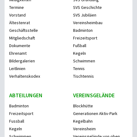
Termine
SVS Geschichte
Vorstand
SVS Jubiläen
Ältestenrat
Vereinsheimbau
Geschäftsstelle
Badminton
Mitgliedschaft
Freizeitsport
Dokumente
Fußball
Ehrenamt
Kegeln
Bildergalerien
Schwimmen
Leitlinien
Tennis
Verhaltenskodex
Tischtennis
ABTEILUNGEN
VEREINSGELÄNDE
Badminton
Blockhütte
Freizeitsport
Generationen Aktiv-Park
Fussball
Kegelbahn
Kegeln
Vereinsheim
Schwimmen
Vereinsgelände von oben