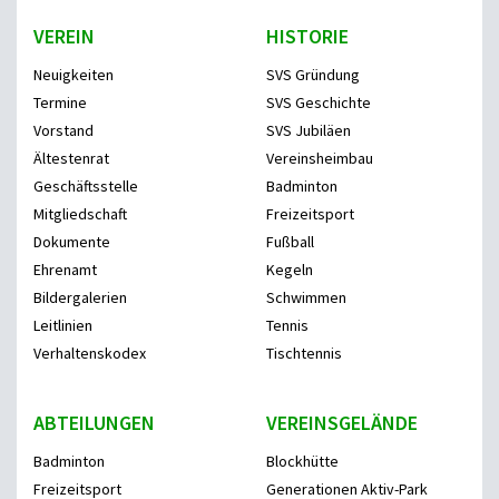
VEREIN
HISTORIE
Neuigkeiten
SVS Gründung
Termine
SVS Geschichte
Vorstand
SVS Jubiläen
Ältestenrat
Vereinsheimbau
Geschäftsstelle
Badminton
Mitgliedschaft
Freizeitsport
Dokumente
Fußball
Ehrenamt
Kegeln
Bildergalerien
Schwimmen
Leitlinien
Tennis
Verhaltenskodex
Tischtennis
ABTEILUNGEN
VEREINSGELÄNDE
Badminton
Blockhütte
Freizeitsport
Generationen Aktiv-Park