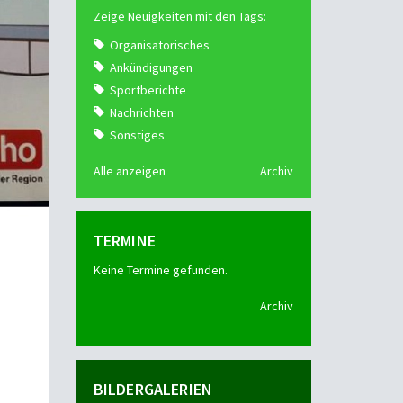
Zeige Neuigkeiten mit den Tags:
Organisatorisches
Ankündigungen
Sportberichte
Nachrichten
Sonstiges
Alle anzeigen
Archiv
TERMINE
Keine Termine gefunden.
Archiv
BILDERGALERIEN