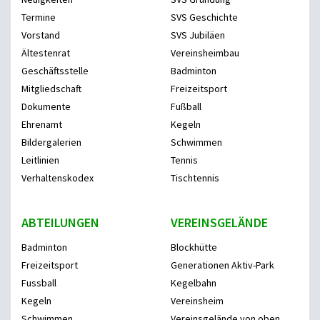
Termine
SVS Geschichte
Vorstand
SVS Jubiläen
Ältestenrat
Vereinsheimbau
Geschäftsstelle
Badminton
Mitgliedschaft
Freizeitsport
Dokumente
Fußball
Ehrenamt
Kegeln
Bildergalerien
Schwimmen
Leitlinien
Tennis
Verhaltenskodex
Tischtennis
ABTEILUNGEN
VEREINSGELÄNDE
Badminton
Blockhütte
Freizeitsport
Generationen Aktiv-Park
Fussball
Kegelbahn
Kegeln
Vereinsheim
Schwimmen
Vereinsgelände von oben