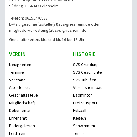
Südring 3, 64347 Griesheim
Telefon: 06155/76933
E-Mail: geschaeftsstelle(at)svs-griesheim.de
oder
mitgliederverwaltung
(at)svs-griesheim.de
Geschäftszeiten: Mo. und Mi. 16 bis 18 Uhr
VEREIN
HISTORIE
Neuigkeiten
SVS Gründung
Termine
SVS Geschichte
Vorstand
SVS Jubiläen
Ältestenrat
Vereinsheimbau
Geschäftsstelle
Badminton
Mitgliedschaft
Freizeitsport
Dokumente
Fußball
Ehrenamt
Kegeln
Bildergalerien
Schwimmen
Leitlinien
Tennis