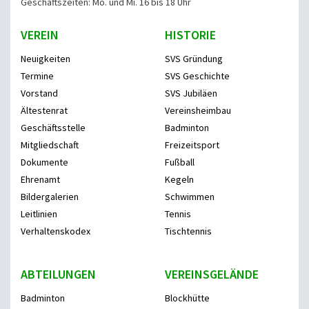
Geschäftszeiten: Mo. und Mi. 16 bis 18 Uhr
VEREIN
HISTORIE
Neuigkeiten
SVS Gründung
Termine
SVS Geschichte
Vorstand
SVS Jubiläen
Ältestenrat
Vereinsheimbau
Geschäftsstelle
Badminton
Mitgliedschaft
Freizeitsport
Dokumente
Fußball
Ehrenamt
Kegeln
Bildergalerien
Schwimmen
Leitlinien
Tennis
Verhaltenskodex
Tischtennis
ABTEILUNGEN
VEREINSGELÄNDE
Badminton
Blockhütte