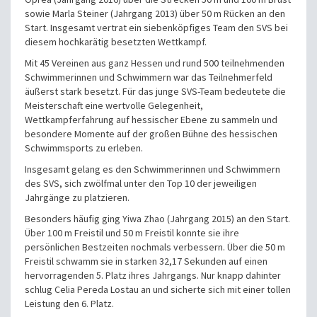
sowie Marla Steiner (Jahrgang 2013) über 50 m Rücken an den
Start. Insgesamt vertrat ein siebenköpfiges Team den SVS bei
diesem hochkarätig besetzten Wettkampf.
Mit 45 Vereinen aus ganz Hessen und rund 500 teilnehmenden
Schwimmerinnen und Schwimmern war das Teilnehmerfeld
äußerst stark besetzt. Für das junge SVS-Team bedeutete die
Meisterschaft eine wertvolle Gelegenheit,
Wettkampferfahrung auf hessischer Ebene zu sammeln und
besondere Momente auf der großen Bühne des hessischen
Schwimmsports zu erleben.
Insgesamt gelang es den Schwimmerinnen und Schwimmern
des SVS, sich zwölfmal unter den Top 10 der jeweiligen
Jahrgänge zu platzieren.
Besonders häufig ging Yiwa Zhao (Jahrgang 2015) an den Start.
Über 100 m Freistil und 50 m Freistil konnte sie ihre
persönlichen Bestzeiten nochmals verbessern. Über die 50 m
Freistil schwamm sie in starken 32,17 Sekunden auf einen
hervorragenden 5. Platz ihres Jahrgangs. Nur knapp dahinter
schlug Celia Pereda Lostau an und sicherte sich mit einer tollen
Leistung den 6. Platz.