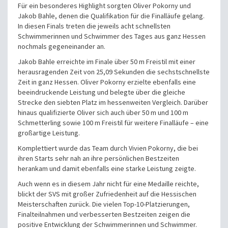
Für ein besonderes Highlight sorgten Oliver Pokorny und
Jakob Bahle, denen die Qualifikation für die Finalläufe gelang.
In diesen Finals treten die jeweils acht schnellsten
Schwimmerinnen und Schwimmer des Tages aus ganz Hessen
nochmals gegeneinander an.
Jakob Bahle erreichte im Finale über 50 m Freistil mit einer
herausragenden Zeit von 25,09 Sekunden die sechstschnellste
Zeit in ganz Hessen. Oliver Pokorny erzielte ebenfalls eine
beeindruckende Leistung und belegte über die gleiche
Strecke den siebten Platz im hessenweiten Vergleich. Darüber
hinaus qualifizierte Oliver sich auch über 50 m und 100 m
Schmetterling sowie 100 m Freistil für weitere Finalläufe – eine
großartige Leistung.
Komplettiert wurde das Team durch Vivien Pokorny, die bei
ihren Starts sehr nah an ihre persönlichen Bestzeiten
herankam und damit ebenfalls eine starke Leistung zeigte.
Auch wenn es in diesem Jahr nicht für eine Medaille reichte,
blickt der SVS mit großer Zufriedenheit auf die Hessischen
Meisterschaften zurück. Die vielen Top-10-Platzierungen,
Finalteilnahmen und verbesserten Bestzeiten zeigen die
positive Entwicklung der Schwimmerinnen und Schwimmer.