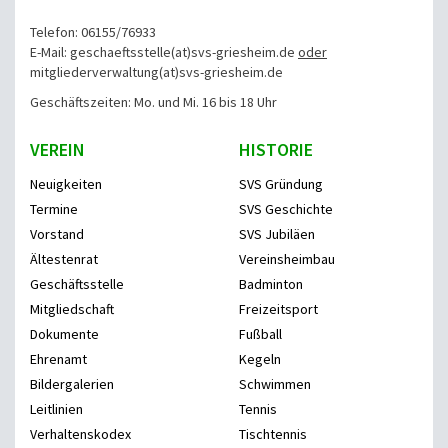
Telefon: 06155/76933
E-Mail: geschaeftsstelle(at)svs-griesheim.de
oder
mitgliederverwaltung
(at)svs-griesheim.de
Geschäftszeiten: Mo. und Mi. 16 bis 18 Uhr
VEREIN
HISTORIE
Neuigkeiten
SVS Gründung
Termine
SVS Geschichte
Vorstand
SVS Jubiläen
Ältestenrat
Vereinsheimbau
Geschäftsstelle
Badminton
Mitgliedschaft
Freizeitsport
Dokumente
Fußball
Ehrenamt
Kegeln
Bildergalerien
Schwimmen
Leitlinien
Tennis
Verhaltenskodex
Tischtennis