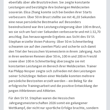
ebenfalls über alle Bruststrecken. Sie zeigte konstante
Leistungen und bestätigte ihre bisherigen Meldezeiten
souverän. Elisa Zhang konnte sich bei beiden ihrer Starts
verbessern. Über 50 m Brust stellte sie mit 41,03 Sekunden
eine neue persönliche Bestmarke auf. Besonders
beeindruckend war ihre Leistungssteigerung über 100 m Brust,
wo sie sich um fast vier Sekunden verbesserte und mit 1:32,70
anschlug. Das herausragende Ergebnis aus Sicht des SV St.
Stephan erzielte Vivien Pokorny. Über 50 m Schmetterling
schwamm sie auf den zweiten Platz und sicherte sich damit
den Titel der hessischen Vizemeisterin in ihrem Jahrgang. Auch
in ihren weiteren Rennen über 50 m, 100 m und 200 m Freistil
sowie über 100 m Schmetterling überzeugte sie mit
konstanten Leistungen im Bereich ihrer Meldezeiten. Trainer
Kai Philipp Nosper zeigte sich zufrieden mit den Leistungen
seiner Schützlinge: Neben einer Medaille konnten mehrere
persönliche Bestzeiten erzielt werden – ein Beleg für die
erfolgreiche Trainingsarbeit und die positive Entwicklung der
jungen Athletinnen und Athleten.
Für den SV St. Stephan waren die Hessischen
Jahrgangsmeisterschaften 2026 somit ein gelungener
Wettkampf, der nicht nur sportliche Erfolge brachte, sondern