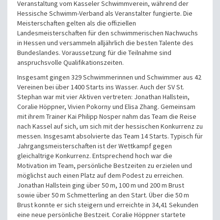
Veranstaltung vom Kasseler Schwimmverein, während der
Hessische Schwimm-Verband als Veranstalter fungierte. Die
Meisterschaften gelten als die offiziellen
Landesmeisterschaften für den schwimmerischen Nachwuchs
in Hessen und versammeln alljährlich die besten Talente des
Bundeslandes. Voraussetzung für die Teilnahme sind
anspruchsvolle Qualifikationszeiten.
Insgesamt gingen 329 Schwimmerinnen und Schwimmer aus 42
Vereinen bei über 1400 Starts ins Wasser. Auch der SV St.
Stephan war mit vier Aktiven vertreten: Jonathan Hallstein,
Coralie Höppner, Vivien Pokorny und Elisa Zhang. Gemeinsam
mit ihrem Trainer Kai Philipp Nosper nahm das Team die Reise
nach Kassel auf sich, um sich mit der hessischen Konkurrenz zu
messen. Insgesamt absolvierte das Team 14 Starts. Typisch für
Jahrgangsmeisterschaften ist der Wettkampf gegen
gleichaltrige Konkurrenz. Entsprechend hoch war die
Motivation im Team, persönliche Bestzeiten zu erzielen und
möglichst auch einen Platz auf dem Podest zu erreichen.
Jonathan Hallstein ging über 50 m, 100 m und 200 m Brust
sowie über 50 m Schmetterling an den Start. Über die 50 m
Brust konnte er sich steigern und erreichte in 34,41 Sekunden
eine neue persönliche Bestzeit. Coralie Höppner startete