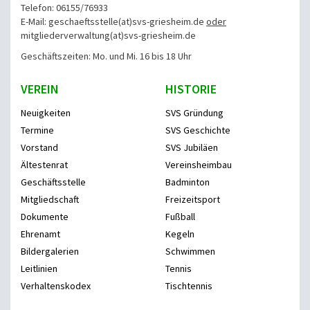
Telefon: 06155/76933
E-Mail: geschaeftsstelle(at)svs-griesheim.de
oder
mitgliederverwaltung
(at)svs-griesheim.de
Geschäftszeiten: Mo. und Mi. 16 bis 18 Uhr
VEREIN
HISTORIE
Neuigkeiten
SVS Gründung
Termine
SVS Geschichte
Vorstand
SVS Jubiläen
Ältestenrat
Vereinsheimbau
Geschäftsstelle
Badminton
Mitgliedschaft
Freizeitsport
Dokumente
Fußball
Ehrenamt
Kegeln
Bildergalerien
Schwimmen
Leitlinien
Tennis
Verhaltenskodex
Tischtennis