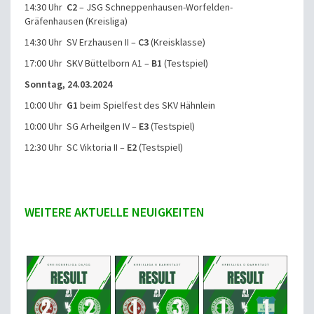
14:30 Uhr
C2
– JSG Schneppenhausen-Worfelden-
Gräfenhausen (Kreisliga)
14:30 Uhr SV Erzhausen II –
C3
(Kreisklasse)
17:00 Uhr SKV Büttelborn A1 –
B1
(Testspiel)
Sonntag, 24.03.2024
10:00 Uhr
G1
beim Spielfest des SKV Hähnlein
10:00 Uhr SG Arheilgen IV –
E3
(Testspiel)
12:30 Uhr SC Viktoria II –
E2
(Testspiel)
WEITERE AKTUELLE NEUIGKEITEN