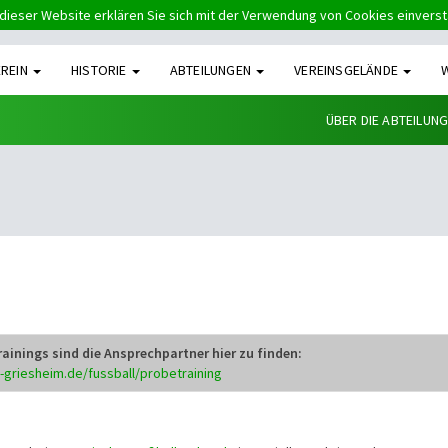
dieser Website erklären Sie sich mit der Verwendung von Cookies einvers
EREIN
HISTORIE
ABTEILUNGEN
VEREINSGELÄNDE
ÜBER DIE ABTEILUN
ainings sind die Ansprechpartner hier zu finden:
s-griesheim.de/fussball/probetraining