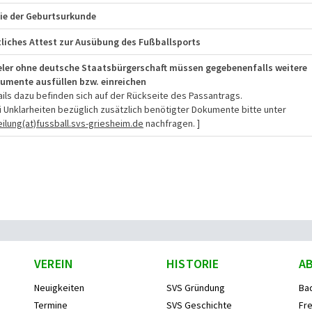
ie der Geburtsurkunde
tliches Attest zur Ausübung des Fußballsports
eler ohne deutsche Staatsbürgerschaft müssen gegebenenfalls weitere
umente ausfüllen bzw. einreichen
ails dazu befinden sich auf der Rückseite des Passantrags.
ei Unklarheiten bezüglich zusätzlich benötigter Dokumente bitte unter
eilung(at)fussball.svs-griesheim.de
nachfragen. ]
VEREIN
HISTORIE
A
Neuigkeiten
SVS Gründung
Ba
Termine
SVS Geschichte
Fre