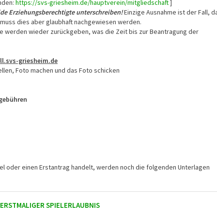
inden:
https://svs-griesheim.de/hauptverein/mitgliedschaft
]
de Erziehungsberechtigte unterschreiben!
Einzige Ausnahme ist der Fall, d
n muss dies aber glaubhaft nachgewiesen werden.
e werden wieder zurückgeben, was die Zeit bis zur Beantragung der
ll.svs-griesheim.de
ellen, Foto machen und das Foto schicken
sgebühren
l oder einen Erstantrag handelt, werden noch die folgenden Unterlagen
 ERSTMALIGER SPIELERLAUBNIS