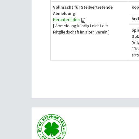
Vollmacht für Stellvertretende
Kop
Abmeldung
Ärz
Herunterladen
[ Abmeldung kündigt nicht die
Spi
Mitgliedschaft im alten Verein ]
Dok
Det
[ B
abt