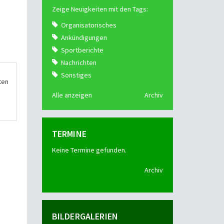
Zeige Neuigkeiten mit den Tags:
Organisatorisches
Ankündigungen
Sportberichte
Nachrichten
Sonstiges
ten
Alle anzeigen
Archiv
TERMINE
Keine Termine gefunden.
Archiv
BILDERGALERIEN