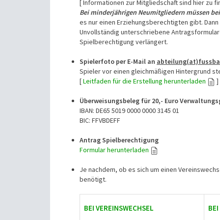
[ Informationen zur Mitgliedschaft sind hier zu f
Bei minderjährigen Neumitgliedern müssen bei
es nur einen Erziehungsberechtigten gibt. Dan
Unvollständig unterschriebene Antragsformular
Spielberechtigung verlängert.
Spielerfoto per E-Mail an
abteilung(at)fussba
Spieler vor einen gleichmäßigen Hintergrund st
[
Leitfaden für die Erstellung herunterladen
]
Überweisungsbeleg für 20,- Euro Verwaltung
IBAN: DE65 5019 0000 0000 3145 01
BIC: FFVBDEFF
Antrag Spielberechtigung
Formular herunterladen
Je nachdem, ob es sich um einen Vereinswechse
benötigt.
BEI VEREINSWECHSEL
BEI