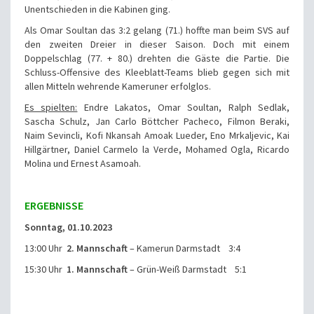
Unentschieden in die Kabinen ging.
Als Omar Soultan das 3:2 gelang (71.) hoffte man beim SVS auf
den zweiten Dreier in dieser Saison. Doch mit einem
Doppelschlag (77. + 80.) drehten die Gäste die Partie. Die
Schluss-Offensive des Kleeblatt-Teams blieb gegen sich mit
allen Mitteln wehrende Kameruner erfolglos.
Es spielten:
Endre Lakatos, Omar Soultan, Ralph Sedlak,
Sascha Schulz, Jan Carlo Böttcher Pacheco, Filmon Beraki,
Naim Sevincli, Kofi Nkansah Amoak Lueder, Eno Mrkaljevic, Kai
Hillgärtner, Daniel Carmelo la Verde, Mohamed Ogla, Ricardo
Molina und Ernest Asamoah.
ERGEBNISSE
Sonntag, 01.10.2023
13:00 Uhr
2. Mannschaft
– Kamerun Darmstadt 3:4
15:30 Uhr
1. Mannschaft
– Grün-Weiß Darmstadt 5:1