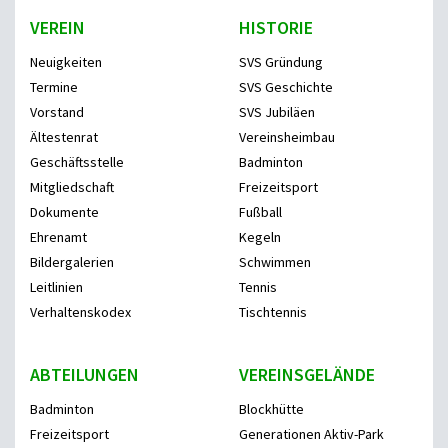
VEREIN
HISTORIE
Neuigkeiten
SVS Gründung
Termine
SVS Geschichte
Vorstand
SVS Jubiläen
Ältestenrat
Vereinsheimbau
Geschäftsstelle
Badminton
Mitgliedschaft
Freizeitsport
Dokumente
Fußball
Ehrenamt
Kegeln
Bildergalerien
Schwimmen
Leitlinien
Tennis
Verhaltenskodex
Tischtennis
ABTEILUNGEN
VEREINSGELÄNDE
Badminton
Blockhütte
Freizeitsport
Generationen Aktiv-Park