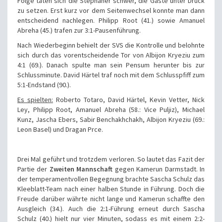
Folge taten sich die Stephaner schwer, die Gäste unter Druck
zu setzen. Erst kurz vor dem Seitenwechsel konnte man dann
entscheidend nachlegen. Philipp Root (41.) sowie Amanuel
Abreha (45.) trafen zur 3:1-Pausenführung.
Nach Wiederbeginn behielt der SVS die Kontrolle und belohnte
sich durch das vorentscheidende Tor von Albijon Kryeziu zum
4:1 (69.). Danach spulte man sein Pensum herunter bis zur
Schlussminute. David Härtel traf noch mit dem Schlusspfiff zum
5:1-Endstand (90.).
Es spielten:
Roberto Totaro, David Härtel, Kevin Vetter, Nick
Ley, Philipp Root, Amanuel Abreha (58.: Vice Puljiz), Michael
Kunz, Jascha Ebers, Sabir Benchakhchakh, Albijon Kryeziu (69.:
Leon Basel) und Dragan Prce.
Drei Mal geführt und trotzdem verloren. So lautet das Fazit der
Partie der
Zweiten Mannschaft
gegen Kamerun Darmstadt. In
der temperamentvollen Begegnung brachte Sascha Schulz das
Kleeblatt-Team nach einer halben Stunde in Führung. Doch die
Freude darüber währte nicht lange und Kamerun schaffte den
Ausgleich (34.). Auch die 2:1-Führung erneut durch Sascha
Schulz (40.) hielt nur vier Minuten, sodass es mit einem 2:2-