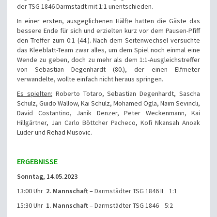
der TSG 1846 Darmstadt mit 1:1 unentschieden.
In einer ersten, ausgeglichenen Hälfte hatten die Gäste das
bessere Ende für sich und erzielten kurz vor dem Pausen-Pfiff
den Treffer zum 0:1 (44.). Nach dem Seitenwechsel versuchte
das Kleeblatt-Team zwar alles, um dem Spiel noch einmal eine
Wende zu geben, doch zu mehr als dem 1:1-Ausgleichstreffer
von Sebastian Degenhardt (80.), der einen Elfmeter
verwandelte, wollte einfach nicht heraus springen.
Es spielten:
Roberto Totaro, Sebastian Degenhardt, Sascha
Schulz, Guido Wallow, Kai Schulz, Mohamed Ogla, Naim Sevincli,
David Costantino, Janik Denzer, Peter Weckenmann, Kai
Hillgärtner, Jan Carlo Böttcher Pacheco, Kofi Nkansah Anoak
Lüder und Rehad Musovic.
ERGEBNISSE
Sonntag, 14.05.2023
13:00 Uhr
2. Mannschaft
– Darmstädter TSG 1846 II 1:1
15:30 Uhr
1. Mannschaft
– Darmstädter TSG 1846 5:2