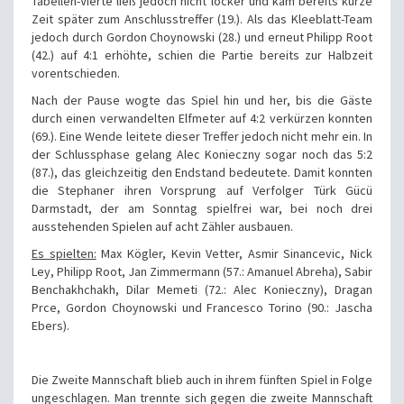
Tabellen-Vierte ließ jedoch nicht locker und kam bereits kurze
Zeit später zum Anschlusstreffer (19.). Als das Kleeblatt-Team
jedoch durch Gordon Choynowski (28.) und erneut Philipp Root
(42.) auf 4:1 erhöhte, schien die Partie bereits zur Halbzeit
vorentschieden.
Nach der Pause wogte das Spiel hin und her, bis die Gäste
durch einen verwandelten Elfmeter auf 4:2 verkürzen konnten
(69.). Eine Wende leitete dieser Treffer jedoch nicht mehr ein. In
der Schlussphase gelang Alec Konieczny sogar noch das 5:2
(87.), das gleichzeitig den Endstand bedeutete. Damit konnten
die Stephaner ihren Vorsprung auf Verfolger Türk Gücü
Darmstadt, der am Sonntag spielfrei war, bei noch drei
ausstehenden Spielen auf acht Zähler ausbauen.
Es spielten:
Max Kögler, Kevin Vetter, Asmir Sinancevic, Nick
Ley, Philipp Root, Jan Zimmermann (57.: Amanuel Abreha), Sabir
Benchakhchakh, Dilar Memeti (72.: Alec Konieczny), Dragan
Prce, Gordon Choynowski und Francesco Torino (90.: Jascha
Ebers).
Die Zweite Mannschaft blieb auch in ihrem fünften Spiel in Folge
ungeschlagen. Man trennte sich gegen die zweite Mannschaft