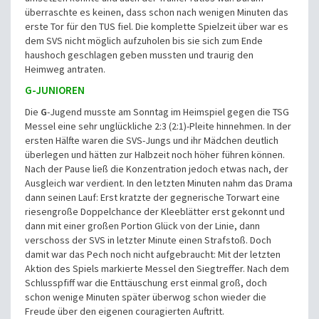
überraschte es keinen, dass schon nach wenigen Minuten das
erste Tor für den TUS fiel. Die komplette Spielzeit über war es
dem SVS nicht möglich aufzuholen bis sie sich zum Ende
haushoch geschlagen geben mussten und traurig den
Heimweg antraten.
G-JUNIOREN
Die
G
-Jugend musste am Sonntag im Heimspiel gegen die TSG
Messel eine sehr unglückliche 2:3 (2:1)-Pleite hinnehmen. In der
ersten Hälfte waren die SVS-Jungs und ihr Mädchen deutlich
überlegen und hätten zur Halbzeit noch höher führen können.
Nach der Pause ließ die Konzentration jedoch etwas nach, der
Ausgleich war verdient. In den letzten Minuten nahm das Drama
dann seinen Lauf: Erst kratzte der gegnerische Torwart eine
riesengroße Doppelchance der Kleeblätter erst gekonnt und
dann mit einer großen Portion Glück von der Linie, dann
verschoss der SVS in letzter Minute einen Strafstoß. Doch
damit war das Pech noch nicht aufgebraucht: Mit der letzten
Aktion des Spiels markierte Messel den Siegtreffer. Nach dem
Schlusspfiff war die Enttäuschung erst einmal groß, doch
schon wenige Minuten später überwog schon wieder die
Freude über den eigenen couragierten Auftritt.