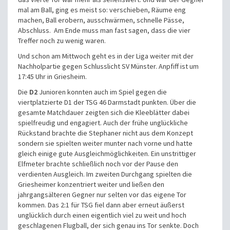
mal am Ball, ging es meist so: verschieben, Räume eng
machen, Ball erobern, ausschwärmen, schnelle Pässe,
Abschluss. Am Ende muss man fast sagen, dass die vier
Treffer noch zu wenig waren.
Und schon am Mittwoch geht es in der Liga weiter mit der
Nachholpartie gegen Schlusslicht SV Münster. Anpfiff ist um
17:45 Uhr in Griesheim.
Die
D2
Junioren konnten auch im Spiel gegen die
viertplatzierte D1 der TSG 46 Darmstadt punkten. Über die
gesamte Matchdauer zeigten sich die Kleeblätter dabei
spielfreudig und engagiert. Auch der frühe unglückliche
Rückstand brachte die Stephaner nicht aus dem Konzept
sondern sie spielten weiter munter nach vorne und hatte
gleich einige gute Ausgleichmöglichkeiten. Ein unstrittiger
Elfmeter brachte schließlich noch vor der Pause den
verdienten Ausgleich. Im zweiten Durchgang spielten die
Griesheimer konzentriert weiter und ließen den
jahrgangsälteren Gegner nur selten vor das eigene Tor
kommen. Das 2:1 für TSG fiel dann aber erneut äußerst
unglücklich durch einen eigentlich viel zu weit und hoch
geschlagenen Flugball, der sich genau ins Tor senkte. Doch