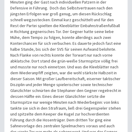
Minuten ging der Gast nach individuellen Patzern in der
Defensive in Führung. Doch das Selbstvertrauen nach den
jüngsten Erfolgen war groß genug, um diesen Rückschlag
schnell wegzustecken. Einmal kurz geschüttelt und für den
Rest der Partei spielten die Kleeblätter Einbahnstraßenfußball
in Richtung gegnerisches Tor. Der Gegner hatte seine liebe
Mühe, dem Tempo zu folgen, konnte allerdings auch zwei
Konterchancen für sich verbuchen. Es dauerte jedoch fast eine
halbe Stunde, bis sich der SVS für seinen Aufwand belohnte.
Nach Flanke von rechts konnte der Torwart nur nach vorne
abklatsche. Dort stand die grün-weiße Sturmspitze völlig frei
und musste nur noch einnetzen. Und was die Kleeblätter nach
dem Wiederanpfiff zeigten, war die wohl stärkste Halbzeit in
dieser Saison. Mit großer Laufbereitschaft, eiserner taktischer
Disziplin und jeder Menge spielerischer sowie technischer
Glanzlichter schnürten die Stephaner den Gegner regelrecht in
dessen Hälfte ein. Eines dieser Glanzlichter setzte die
Sturmspitze nur wenige Minuten nach Wiederbeginn: von links
tankte sie sich in den Strafraum, ließ drei Gegenspieler stehen
und spitzelte dem Keeper die Kugel zur hochverdienten
Führung durch die Hosenträger. Dem dritten Tor ging eine
Sahnevorlage des zentralen Spielmachers voraus und auch
das vierte Tor war mehr als sehenswert. Und war der Gegner