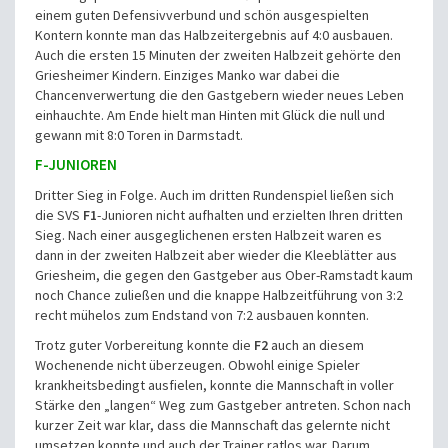
einem guten Defensivverbund und schön ausgespielten
Kontern konnte man das Halbzeitergebnis auf 4:0 ausbauen.
Auch die ersten 15 Minuten der zweiten Halbzeit gehörte den
Griesheimer Kindern. Einziges Manko war dabei die
Chancenverwertung die den Gastgebern wieder neues Leben
einhauchte. Am Ende hielt man Hinten mit Glück die null und
gewann mit 8:0 Toren in Darmstadt.
F-JUNIOREN
Dritter Sieg in Folge. Auch im dritten Rundenspiel ließen sich
die SVS
F1
-Junioren nicht aufhalten und erzielten Ihren dritten
Sieg. Nach einer ausgeglichenen ersten Halbzeit waren es
dann in der zweiten Halbzeit aber wieder die Kleeblätter aus
Griesheim, die gegen den Gastgeber aus Ober-Ramstadt kaum
noch Chance zuließen und die knappe Halbzeitführung von 3:2
recht mühelos zum Endstand von 7:2 ausbauen konnten.
Trotz guter Vorbereitung konnte die
F2
auch an diesem
Wochenende nicht überzeugen. Obwohl einige Spieler
krankheitsbedingt ausfielen, konnte die Mannschaft in voller
Stärke den „langen“ Weg zum Gastgeber antreten. Schon nach
kurzer Zeit war klar, dass die Mannschaft das gelernte nicht
umsetzen konnte und auch der Trainer ratlos war. Darum