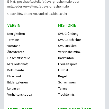
E-Mail: geschaeftsstelle(at)svs-griesheim.de
oder
mitgliederverwaltung
(at)svs-griesheim.de
Geschäftszeiten: Mo. und Mi. 16 bis 18 Uhr
VEREIN
HISTORIE
Neuigkeiten
SVS Gründung
Termine
SVS Geschichte
Vorstand
SVS Jubiläen
Ältestenrat
Vereinsheimbau
Geschäftsstelle
Badminton
Mitgliedschaft
Freizeitsport
Dokumente
Fußball
Ehrenamt
Kegeln
Bildergalerien
Schwimmen
Leitlinien
Tennis
Verhaltenskodex
Tischtennis