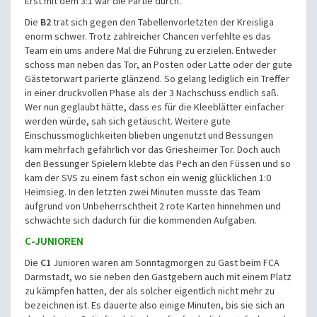
Erst mit dem 3:1 war die Partie durch.
Die
B2
trat sich gegen den Tabellenvorletzten der Kreisliga
enorm schwer. Trotz zahlreicher Chancen verfehlte es das
Team ein ums andere Mal die Führung zu erzielen. Entweder
schoss man neben das Tor, an Posten oder Latte oder der gute
Gästetorwart parierte glänzend. So gelang lediglich ein Treffer
in einer druckvollen Phase als der 3 Nachschuss endlich saß.
Wer nun geglaubt hätte, dass es für die Kleeblätter einfacher
werden würde, sah sich getäuscht. Weitere gute
Einschussmöglichkeiten blieben ungenutzt und Bessungen
kam mehrfach gefährlich vor das Griesheimer Tor. Doch auch
den Bessunger Spielern klebte das Pech an den Füssen und so
kam der SVS zu einem fast schon ein wenig glücklichen 1:0
Heimsieg. In den letzten zwei Minuten musste das Team
aufgrund von Unbeherrschtheit 2 rote Karten hinnehmen und
schwächte sich dadurch für die kommenden Aufgaben.
C-JUNIOREN
Die
C1
Junioren waren am Sonntagmorgen zu Gast beim FCA
Darmstadt, wo sie neben den Gastgebern auch mit einem Platz
zu kämpfen hatten, der als solcher eigentlich nicht mehr zu
bezeichnen ist. Es dauerte also einige Minuten, bis sie sich an