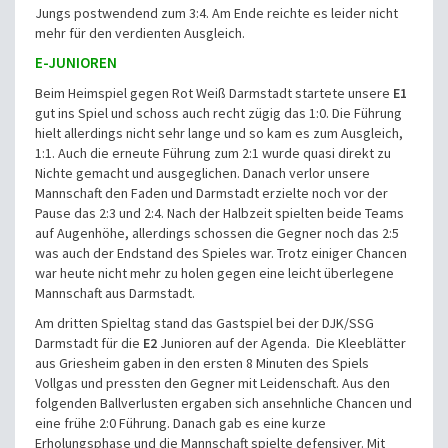
Jungs postwendend zum 3:4. Am Ende reichte es leider nicht
mehr für den verdienten Ausgleich.
E-JUNIOREN
Beim Heimspiel gegen Rot Weiß Darmstadt startete unsere
E1
gut ins Spiel und schoss auch recht zügig das 1:0. Die Führung
hielt allerdings nicht sehr lange und so kam es zum Ausgleich,
1:1. Auch die erneute Führung zum 2:1 wurde quasi direkt zu
Nichte gemacht und ausgeglichen. Danach verlor unsere
Mannschaft den Faden und Darmstadt erzielte noch vor der
Pause das 2:3 und 2:4. Nach der Halbzeit spielten beide Teams
auf Augenhöhe, allerdings schossen die Gegner noch das 2:5
was auch der Endstand des Spieles war. Trotz einiger Chancen
war heute nicht mehr zu holen gegen eine leicht überlegene
Mannschaft aus Darmstadt.
Am dritten Spieltag stand das Gastspiel bei der DJK/SSG
Darmstadt für die
E2
Junioren auf der Agenda. Die Kleeblätter
aus Griesheim gaben in den ersten 8 Minuten des Spiels
Vollgas und pressten den Gegner mit Leidenschaft. Aus den
folgenden Ballverlusten ergaben sich ansehnliche Chancen und
eine frühe 2:0 Führung. Danach gab es eine kurze
Erholungsphase und die Mannschaft spielte defensiver. Mit