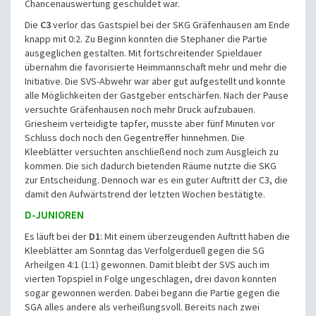
Chancenauswertung geschuldet war.
Die
C3
verlor das Gastspiel bei der SKG Gräfenhausen am Ende
knapp mit 0:2. Zu Beginn konnten die Stephaner die Partie
ausgeglichen gestalten. Mit fortschreitender Spieldauer
übernahm die favorisierte Heimmannschaft mehr und mehr die
Initiative. Die SVS-Abwehr war aber gut aufgestellt und konnte
alle Möglichkeiten der Gastgeber entschärfen. Nach der Pause
versuchte Gräfenhausen noch mehr Druck aufzubauen.
Griesheim verteidigte tapfer, musste aber fünf Minuten vor
Schluss doch noch den Gegentreffer hinnehmen. Die
Kleeblätter versuchten anschließend noch zum Ausgleich zu
kommen. Die sich dadurch bietenden Räume nutzte die SKG
zur Entscheidung. Dennoch war es ein guter Auftritt der C3, die
damit den Aufwärtstrend der letzten Wochen bestätigte.
D-JUNIOREN
Es läuft bei der
D1
: Mit einem überzeugenden Auftritt haben die
Kleeblätter am Sonntag das Verfolgerduell gegen die SG
Arheilgen 4:1 (1:1) gewonnen. Damit bleibt der SVS auch im
vierten Topspiel in Folge ungeschlagen, drei davon konnten
sogar gewonnen werden. Dabei begann die Partie gegen die
SGA alles andere als verheißungsvoll. Bereits nach zwei