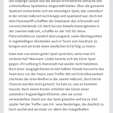
das holprige Geläuf und die darauf erforderliche einfache und
schnörkellose Spielweise eingestellt hatten. Über die gesamte
Spielzeit entwickelte sich ein einseitiges Spiel, das zumindest
in der ersten Halbzeit noch knapp und spannend war, doch mit
dem Pausenpfiff schafften die Stephaner das erlösende und
vorentscheidende 2:0. Nach kurzen Anlaufschwierigkeiten in
der zweiten Halbzeit, schaffte es der SVS für diese
Platzverhältnisse ziemlich überzeugend, seine Überlegenheit
in regelmäßigen Abständen auch in Toren zum Ausdruck zu
bringen und am Ende einen deutlichen 8:0 Erfolg zu feiern.
Kann man von einem guten Spiel sprechen, wenn man 0:4
verloren hat? Man kann. Leider konnte sich die
C2
im Spiel
gegen JFV Lohberg N.-Ramstadt mal wieder nicht belohnen.
Nach einer ausgeglichenen ersten halben Stunde kassierte das
Team kurz vor der Pause zwei Treffer. Mit viel Entschlossenheit
starteten die Grün-Weißen in die zweite Halbzeit, doch beste
Chancen wurden nicht genutzt. So kam es, wie es kommen
musste: Nach einem Konter erhielten die Gäste einen
zumindest fragwürdigen Elfmeter, den sie sicher
verwandelten. Damit war das Spiel gelaufen und kurze Zeit
später fiel der Treffer zum 0:4 - eine Niederlage, die deutlich zu
hoch ausfiel und am Ende vor allem der mangelhaften