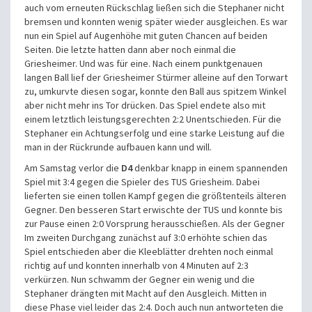
auch vom erneuten Rückschlag ließen sich die Stephaner nicht
bremsen und konnten wenig später wieder ausgleichen. Es war
nun ein Spiel auf Augenhöhe mit guten Chancen auf beiden
Seiten. Die letzte hatten dann aber noch einmal die
Griesheimer. Und was für eine. Nach einem punktgenauen
langen Ball lief der Griesheimer Stürmer alleine auf den Torwart
zu, umkurvte diesen sogar, konnte den Ball aus spitzem Winkel
aber nicht mehr ins Tor drücken. Das Spiel endete also mit
einem letztlich leistungsgerechten 2:2 Unentschieden. Für die
Stephaner ein Achtungserfolg und eine starke Leistung auf die
man in der Rückrunde aufbauen kann und will.
Am Samstag verlor die
D4
denkbar knapp in einem spannenden
Spiel mit 3:4 gegen die Spieler des TUS Griesheim. Dabei
lieferten sie einen tollen Kampf gegen die größtenteils älteren
Gegner. Den besseren Start erwischte der TUS und konnte bis
zur Pause einen 2:0 Vorsprung herausschießen. Als der Gegner
Im zweiten Durchgang zunächst auf 3:0 erhöhte schien das
Spiel entschieden aber die Kleeblätter drehten noch einmal
richtig auf und konnten innerhalb von 4 Minuten auf 2:3
verkürzen. Nun schwamm der Gegner ein wenig und die
Stephaner drängten mit Macht auf den Ausgleich. Mitten in
diese Phase viel leider das 2:4. Doch auch nun antworteten die