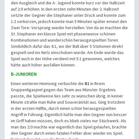
den Ausgleich und die A- Jugend konnte kurz vor der Halbzeit
auf 2:0 erhöhen. In den ersten zehn Minuten der 2. Halbzeit
setzte der Gegner die Stephaner unter Druck und konnte zum
1:2 verkürzen, jedoch konnte man 5 Minuten später erneut den
Zwei Tore- Vorsprung wieder herstellen. Von da an machten die
St. Stephaner ein klasse Spiel mit phasenweise schönen
Kombinationen und wunderschön herausgespielten Toren.
Sinnbildlich dafür das 4:1, wo der Ball über 5 Stationen direkt
gespielt und ins Netz einschoben wurde. Am Ende wurde das
Spiel auch in der Höhe verdient mit 5:1 gewonnen, welches
hätte auch höher ausfallen können.
B-JUNIOREN
Einen weiteren Heimsieg verbuchte die
B1
in Ihrem
Gruppenligaspiel gegen das Team aus Münster. Ergebnis
passte, die Spielweise lies sehr zu wünschen übrig. In keiner
Minute strahle man Ruhe und Souveränität aus. Ging trotzdem
in der ersten Hälfte, durch einen schön herausgespielten
Angriff in Führung. Eigentlich hätte man den Gegner nun besser
im Griff haben müssen, doch es blieb vieles nur Stückwerk. Als
man das 2:0 machte war eigentlich das Spiel gelaufen, brachte
den Gegner durch einen fatalen Fehler aber wieder ins Spiel.