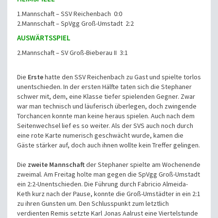
1.Mannschaft – SSV Reichenbach 0:0
2.Mannschaft – SpVgg Groß-Umstadt 2:2
AUSWÄRTSSPIEL
2.Mannschaft – SV Groß-Bieberau II 3:1
Die
Erste
hatte den SSV Reichenbach zu Gast und spielte torlos
unentschieden. In der ersten Hälfte taten sich die Stephaner
schwer mit, dem, eine Klasse tiefer spielenden Gegner. Zwar
war man technisch und läuferisch überlegen, doch zwingende
Torchancen konnte man keine heraus spielen. Auch nach dem
Seitenwechsel lief es so weiter. Als der SVS auch noch durch
eine rote Karte numerisch geschwächt wurde, kamen die
Gäste stärker auf, doch auch ihnen wollte kein Treffer gelingen.
Die
zweite Mannschaft
der Stephaner spielte am Wochenende
zweimal. Am Freitag holte man gegen die SpVgg Groß-Umstadt
ein 2:2-Unentschieden. Die Führung durch Fabricio Almeida-
Keth kurz nach der Pause, konnte die Groß-Umstädter in ein 2:1
zu ihren Gunsten um. Den Schlusspunkt zum letztlich
verdienten Remis setzte Karl Jonas Aalrust eine Viertelstunde