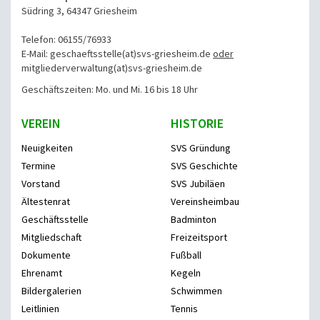
Südring 3, 64347 Griesheim
Telefon: 06155/76933
E-Mail: geschaeftsstelle(at)svs-griesheim.de
oder
mitgliederverwaltung
(at)svs-griesheim.de
Geschäftszeiten: Mo. und Mi. 16 bis 18 Uhr
VEREIN
HISTORIE
Neuigkeiten
SVS Gründung
Termine
SVS Geschichte
Vorstand
SVS Jubiläen
Ältestenrat
Vereinsheimbau
Geschäftsstelle
Badminton
Mitgliedschaft
Freizeitsport
Dokumente
Fußball
Ehrenamt
Kegeln
Bildergalerien
Schwimmen
Leitlinien
Tennis