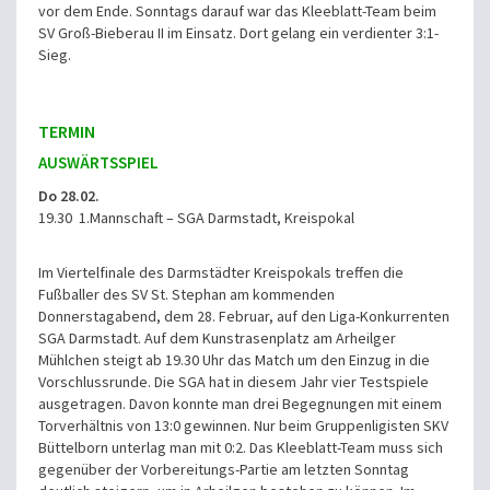
vor dem Ende. Sonntags darauf war das Kleeblatt-Team beim
SV Groß-Bieberau II im Einsatz. Dort gelang ein verdienter 3:1-
Sieg.
TERMIN
AUSWÄRTSSPIEL
Do 28.02.
19.30 1.Mannschaft – SGA Darmstadt, Kreispokal
Im Viertelfinale des Darmstädter Kreispokals treffen die
Fußballer des SV St. Stephan am kommenden
Donnerstagabend, dem 28. Februar, auf den Liga-Konkurrenten
SGA Darmstadt. Auf dem Kunstrasenplatz am Arheilger
Mühlchen steigt ab 19.30 Uhr das Match um den Einzug in die
Vorschlussrunde. Die SGA hat in diesem Jahr vier Testspiele
ausgetragen. Davon konnte man drei Begegnungen mit einem
Torverhältnis von 13:0 gewinnen. Nur beim Gruppenligisten SKV
Büttelborn unterlag man mit 0:2. Das Kleeblatt-Team muss sich
gegenüber der Vorbereitungs-Partie am letzten Sonntag