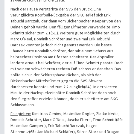
17-Meter-Schuss nur die Latte.
Nach der Pause verstärkte der SVS den Druck. Eine
verunglückte Kopfball-Rückgabe der SKG erlief sich Erik
Tabuchi Barczak, der dann vom Bickenbacher Keeper von den
Beinen geholt wurde. Den fälligen Elfmeter verwandelte Timo
Schmitt sicher zum 2:1(51.). Weitere gute Möglichkeiten durch
Marc O’Neal, Dominik Schröter und zweimal Erik Tabuchi
Barczak konnten jedoch nicht genutzt werden. Die beste
Chance hatte Dominik Schröter, der mit einem Schuss aus
halbrechter Position am Pfosten scheiterte. Der Abpraller
landete erneut bei Schröter, der auf Timo Schmitt passte. Doch
mit seinem schwächeren rechten Fuß schoss er daneben. Das
sollte sich in der Schlussphase rächen, als sich der
Bickenbacher Mittelstürmer gegen die SVS-Abwehr
durchsetzen konnte und zum 2:2 ausglich(84.). In der vierten
Minute der Nachspielzeit hätte Dominik Schröter doch noch
den Siegtreffer erzielen können, doch er scheiterte am SKG-
Schlussmann.
Es spielten:
Dimitrios Genios, Maximilian Rogler, Zlatko Nedic,
Dominik Schröter, Marc O’Neal, Jascha Ebers, Timo Schmitt(89.:
Maximilian Gamperl), Erik Tabuchi Barczak, Hagen
Steinmetz(65.: Jan Michael Schläfer), Sören Storz und Dragan