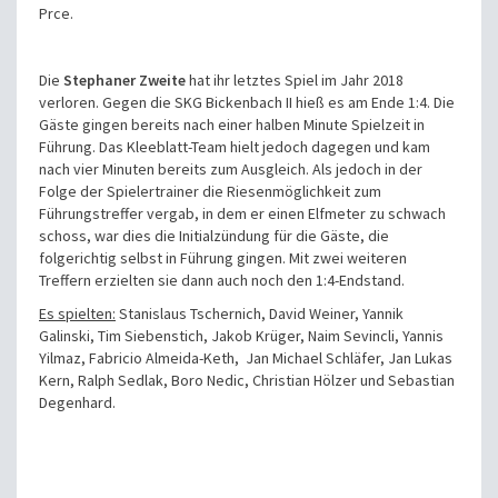
Prce.
Die
Stephaner Zweite
hat ihr letztes Spiel im Jahr 2018
verloren. Gegen die SKG Bickenbach II hieß es am Ende 1:4. Die
Gäste gingen bereits nach einer halben Minute Spielzeit in
Führung. Das Kleeblatt-Team hielt jedoch dagegen und kam
nach vier Minuten bereits zum Ausgleich. Als jedoch in der
Folge der Spielertrainer die Riesenmöglichkeit zum
Führungstreffer vergab, in dem er einen Elfmeter zu schwach
schoss, war dies die Initialzündung für die Gäste, die
folgerichtig selbst in Führung gingen. Mit zwei weiteren
Treffern erzielten sie dann auch noch den 1:4-Endstand.
Es spielten:
Stanislaus Tschernich, David Weiner, Yannik
Galinski, Tim Siebenstich, Jakob Krüger, Naim Sevincli, Yannis
Yilmaz, Fabricio Almeida-Keth, Jan Michael Schläfer, Jan Lukas
Kern, Ralph Sedlak, Boro Nedic, Christian Hölzer und Sebastian
Degenhard.