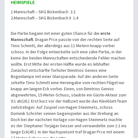
HEIMSPIELE
1.Mannschaft – SKG Bickenbach 2:2
2.Mannschaft – SKG Bickenbach II 1:4
Die Partie begann mit einer guten Chance für die
erste
Mannschaft
. Dragan Prce passte von der rechten Seite auf
Timo Schmitt, der allerdings aus 11 Metern knapp vorbei
schoss. In der Folge entwickelte sich eine zähe Partie, in der
keine der beiden Mannschaften entscheidende Fehler machen
wollte. Erst Mitte der ersten Hälfte wurde es lebhafter.
Zunächst entschärfte Torhüter Dimitrios Genios eine
Bogenlampe mit einer Glanzparade. Auf der anderen Seite
zirkelte Timo Schmitt eine Hereingabe vom rechten Flügel nur
knapp am langen Eck vorbei. Einen, von Dimitrios Genios
abgewehrten, 15-Meter-Schuss, staubte ein Gäste-Akteur zum
0:1 ab(26.). Erst kurz vor der Halbzeit wurde das Kleeblatt-Team
zielstrebiger. Auf Zuspiel von Hagen Steinmetz, schoss
Dominik Schröter seinen Gegenspieler aus der Drehung an.
Doch bei der nächsten Vorlage von Hagen Steinmetz machte
es der Stephaner Torjäger besser und verwandelte zum 1:1 ins
lange Eck(45.). In der Nachspielzeit traf Dragan Prce mit einem