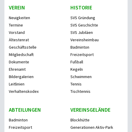
VEREIN
HISTORIE
Neuigkeiten
SVS Gründung
Termine
SVS Geschichte
Vorstand
SVS Jubiläen
Ältestenrat
Vereinsheimbau
Geschäftsstelle
Badminton
Mitgliedschaft
Freizeitsport
Dokumente
Fußball
Ehrenamt
Kegeln
Bildergalerien
Schwimmen
Leitlinien
Tennis
Verhaltenskodex
Tischtennis
ABTEILUNGEN
VEREINSGELÄNDE
Badminton
Blockhütte
Freizeitsport
Generationen Aktiv-Park