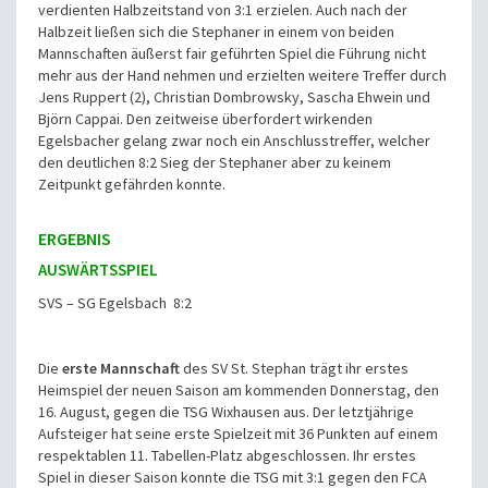
verdienten Halbzeitstand von 3:1 erzielen. Auch nach der
Halbzeit ließen sich die Stephaner in einem von beiden
Mannschaften äußerst fair geführten Spiel die Führung nicht
mehr aus der Hand nehmen und erzielten weitere Treffer durch
Jens Ruppert (2), Christian Dombrowsky, Sascha Ehwein und
Björn Cappai. Den zeitweise überfordert wirkenden
Egelsbacher gelang zwar noch ein Anschlusstreffer, welcher
den deutlichen 8:2 Sieg der Stephaner aber zu keinem
Zeitpunkt gefährden konnte.
ERGEBNIS
AUSWÄRTSSPIEL
SVS – SG Egelsbach 8:2
Die
erste Mannschaft
des SV St. Stephan trägt ihr erstes
Heimspiel der neuen Saison am kommenden Donnerstag, den
16. August, gegen die TSG Wixhausen aus. Der letztjährige
Aufsteiger hat seine erste Spielzeit mit 36 Punkten auf einem
respektablen 11. Tabellen-Platz abgeschlossen. Ihr erstes
Spiel in dieser Saison konnte die TSG mit 3:1 gegen den FCA