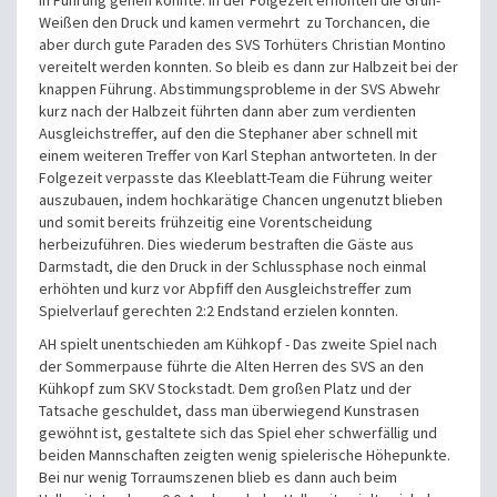
in Führung gehen konnte. In der Folgezeit erhöhten die Grün-
Weißen den Druck und kamen vermehrt zu Torchancen, die
aber durch gute Paraden des SVS Torhüters Christian Montino
vereitelt werden konnten. So bleib es dann zur Halbzeit bei der
knappen Führung. Abstimmungsprobleme in der SVS Abwehr
kurz nach der Halbzeit führten dann aber zum verdienten
Ausgleichstreffer, auf den die Stephaner aber schnell mit
einem weiteren Treffer von Karl Stephan antworteten. In der
Folgezeit verpasste das Kleeblatt-Team die Führung weiter
auszubauen, indem hochkarätige Chancen ungenutzt blieben
und somit bereits frühzeitig eine Vorentscheidung
herbeizuführen. Dies wiederum bestraften die Gäste aus
Darmstadt, die den Druck in der Schlussphase noch einmal
erhöhten und kurz vor Abpfiff den Ausgleichstreffer zum
Spielverlauf gerechten 2:2 Endstand erzielen konnten.
AH spielt unentschieden am Kühkopf - Das zweite Spiel nach
der Sommerpause führte die Alten Herren des SVS an den
Kühkopf zum SKV Stockstadt. Dem großen Platz und der
Tatsache geschuldet, dass man überwiegend Kunstrasen
gewöhnt ist, gestaltete sich das Spiel eher schwerfällig und
beiden Mannschaften zeigten wenig spielerische Höhepunkte.
Bei nur wenig Torraumszenen blieb es dann auch beim