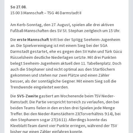
So 27.08.
15.00 3.Mannschaft – TSG 46 Darmstadt II
Am Kerb-Sonntag, den 27. August, spielen alle drei aktiven
Fußball-Mannschaften des SV St. Stephan zeitgleich um 15 Uhr.
Die
erste Mannschaft
tritt bei der SpVgg Seeheim-Jugenheim
an. Die Spielvereinigung ist mit einem Sieg bei der SGA
Darmstadt gestartet, ehe es gegen den SV Hahn und Türk Gücü
Rüsselsheim deutliche Niederlagen setzte. Mit drei Punkten
belegt Seeheim-Jugenheim aktuell den 11. Tabellenplatz. Doch
auch die Stephaner sind nicht optimal aus den Startlöchern
gekommen und stehen nur zwei Plätze und einen Zähler
besser, als der sonntägliche Gegner. Mit einem Sieg soll die
Trendwende eingeleitet werden.
Die
SVS-Zweite
gastiert am Wochenende beim TSV Nieder-
Ramstadt. Die Partie verspricht torreich zu verlaufen, den bei
beiden Teams fielen in den ersten drei Spielen jede Menge
Treffer. Bei den Nieder-Ramstädtern 23(Torverhältnis 9:14), bei
den Stephanern sogar 27(16:11). Allerdings konnte das
Kleeblatt-Team damit vier Punkte erringen, während der TSV
bisher nur einen Zähler einfahren konnte.