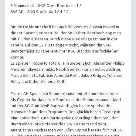
3.Mannschaft – SKG Ober-Beerbach 1:3
SVS AH – SKG Stockstadt AH 1:1
Die
dritte Mannschaft
hat auch ihr zweites Auswärtsspiel in
dieser Saison verloren. Bei der SKG Ober-Beerbach zog man
mit 1:3 den Kürzeren. Durch diese Niederlage ist man in der
Tabelle auf den 12. Platz abgerutscht, während die SKG
punktemäßig zu Tabellenführer KSG Brandau II aufschließen
konnte.
Es spielten:
Roberto Totaro, Tim Siebenstich, Alexander Philipp
Metzner, Slavisa Simikic, Ralph Sedlak, Florian Schildwächter,
Marco Schmitt, Fabricio Almeida-Keth, Jakob Krüger, Yohanes
Belay und Dither Almeida-Keth.
Erstes
AH
Spiel nach Sommerpause endete unentschieden -
Als Gegner für das erste Spiel nach der Sommerpause stand
mit der SG Grün-Weiß Darmstadt gleich eine spielstarke
Mannschaft auf dem Programm. Den glücklicheren Einstieg in
eine spielerisch gute Partie gelang allerdings dem SVS, der
durch einen Torwartfehler des GW Keepers und dem
energisches Nachsetzen von Björn Cappai bereits früh mit 1:0