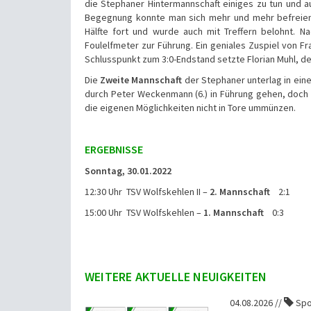
die Stephaner Hintermannschaft einiges zu tun und 
Begegnung konnte man sich mehr und mehr befreien u
Hälfte fort und wurde auch mit Treffern belohnt. N
Foulelfmeter zur Führung. Ein geniales Zuspiel von F
Schlusspunkt zum 3:0-Endstand setzte Florian Muhl, der
Die
Zweite Mannschaft
der Stephaner unterlag in ein
durch Peter Weckenmann (6.) in Führung gehen, doch W
die eigenen Möglichkeiten nicht in Tore ummünzen.
ERGEBNISSE
Sonntag, 30.01.2022
12:30 Uhr TSV Wolfskehlen II –
2. Mannschaft
2:1
15:00 Uhr TSV Wolfskehlen –
1. Mannschaft
0:3
WEITERE AKTUELLE NEUIGKEITEN
04.08.2026 //
Spo