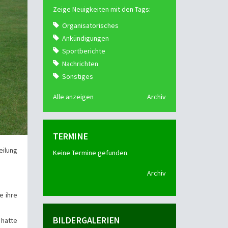
Zeige Neuigkeiten mit den Tags:
Organisatorisches
Ankündigungen
Sportberichte
Nachrichten
Sonstiges
Alle anzeigen
Archiv
TERMINE
eilung
Keine Termine gefunden.
Archiv
e ihre
BILDERGALERIEN
 hatte