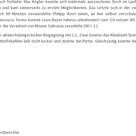
auch Torhüter Max Kögler konnte sich mehrmals auszeichnen. Doch im Lau
nd kam seinerseits zu ersten Möglichkeiten. Das setzte sich in der z
ach 69 Minuten verwandelte Philipp Root einen, an ihm selbst verschul
rancesco Torino konnte Leon Basel nahezu unbehindert zum 2:0 nutzen (85.
 die Vorarbeit von Mounir Sahraoui veredelte (90 + 2.).
er abwechslungsreichen Begegnung mit 1:2. Zwar konnte das Kleeblatt-Tea
olfskehlen ließ nicht locker und drehte die Partie. Gleichzeitig konnte d
rtberichte