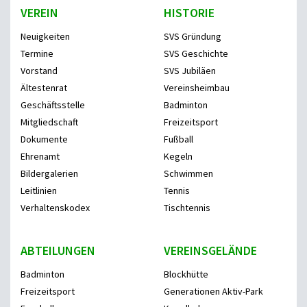
VEREIN
HISTORIE
Neuigkeiten
SVS Gründung
Termine
SVS Geschichte
Vorstand
SVS Jubiläen
Ältestenrat
Vereinsheimbau
Geschäftsstelle
Badminton
Mitgliedschaft
Freizeitsport
Dokumente
Fußball
Ehrenamt
Kegeln
Bildergalerien
Schwimmen
Leitlinien
Tennis
Verhaltenskodex
Tischtennis
ABTEILUNGEN
VEREINSGELÄNDE
Badminton
Blockhütte
Freizeitsport
Generationen Aktiv-Park