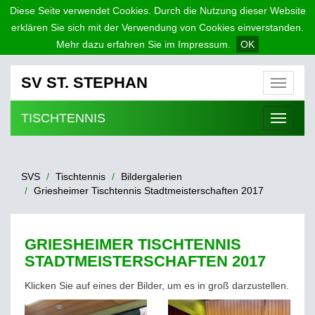
Diese Seite verwendet Cookies. Durch die Nutzung dieser Website
erklären Sie sich mit der Verwendung von Cookies einverstanden.
Mehr dazu erfahren Sie im Impressum.
OK
SV ST. STEPHAN
Menü
TISCHTENNIS
Menü
SVS
Tischtennis
Bildergalerien
Griesheimer Tischtennis Stadtmeisterschaften 2017
GRIESHEIMER TISCHTENNIS
STADTMEISTERSCHAFTEN 2017
Klicken Sie auf eines der Bilder, um es in groß darzustellen.