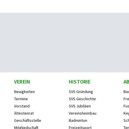
VEREIN
HISTORIE
A
Neuigkeiten
SVS Gründung
Ba
Termine
SVS Geschichte
Fre
Vorstand
SVS Jubiläen
Fus
Ältestenrat
Vereinsheimbau
Ke
Geschäftsstelle
Badminton
Sc
Mitgliedschaft
Freizeitsport
Ten