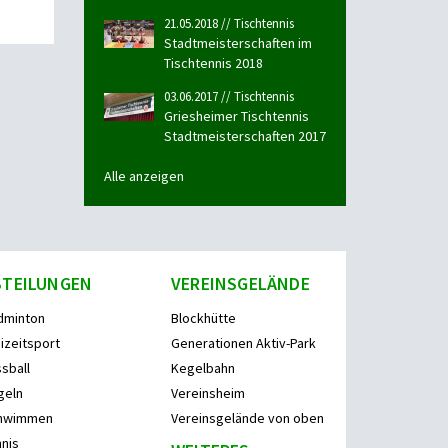
21.05.2018 // Tischtennis
Stadtmeisterschaften im
Tischtennis 2018
03.06.2017 // Tischtennis
Griesheimer Tischtennis
Stadtmeisterschaften 2017
Alle anzeigen
BTEILUNGEN
VEREINSGELÄNDE
dminton
Blockhütte
izeitsport
Generationen Aktiv-Park
sball
Kegelbahn
geln
Vereinsheim
hwimmen
Vereinsgelände von oben
nis