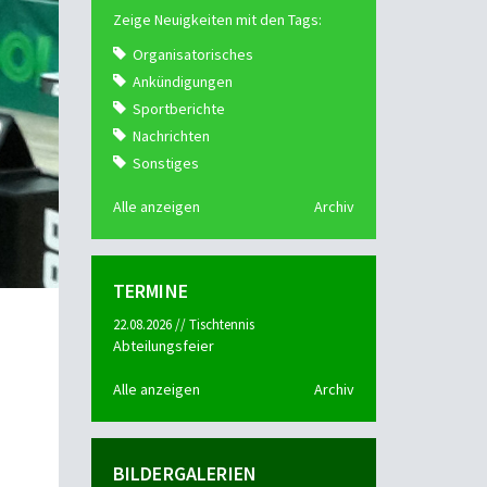
Zeige Neuigkeiten mit den Tags:
Organisatorisches
Ankündigungen
Sportberichte
Nachrichten
Sonstiges
Alle anzeigen
Archiv
TERMINE
22.08.2026 // Tischtennis
Abteilungsfeier
Alle anzeigen
Archiv
BILDERGALERIEN