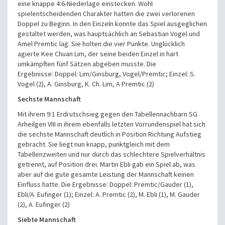
eine knappe 4:6-Niederlage einstecken. Wohl
spielentscheidenden Charakter hatten die zwei verlorenen
Doppel zu Beginn. In den Einzeln konnte das Spiel ausgeglichen
gestaltet werden, was hauptsächlich an Sebastian Vogel und
Amel Premtic lag. Sie holten die vier Punkte. Unglücklich
agierte Kee Chuan Lim, der seine beiden Einzel in hart
umkämpften fünf Sätzen abgeben musste.
Die
Ergebnisse:
Doppel: Lim/Ginsburg, Vogel/Premtic;
Einzel: S.
Vogel (2), A. Ginsburg, K. Ch. Lim, A Premtic (2)
Sechste Mannschaft
Mit ihrem 9:1 Erdrutschsieg gegen den Tabellennachbarn SG
Arheilgen VIII in ihrem ebenfalls letzten Vorrundenspiel hat sich
die sechste Mannschaft deutlich in Position Richtung Aufstieg
gebracht. Sie liegt nun knapp, punktgleich mit dem
Tabellenzweiten und nur durch das schlechtere Spielverhältnis
getrennt, auf Position drei. Martin Ebli gab ein Spiel ab, was
aber auf die gute gesamte Leistung der Mannschaft keinen
Einfluss hatte.
Die Ergebnisse:
Doppel: Premtic/Gauder (1),
Ebli/A. Eufinger (1);
Einzel: A. Premtic (2), M. Ebli (1), M. Gauder
(2), A. Eufinger (2)
Siebte Mannschaft