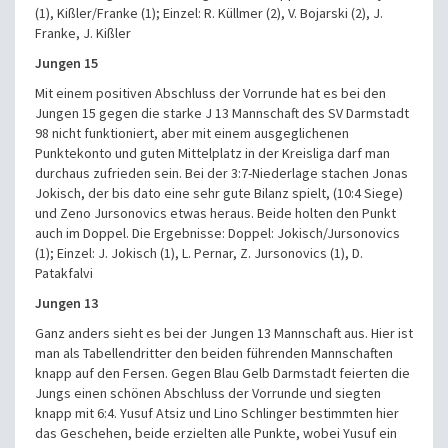
(1), Kißler/Franke (1);
Einzel: R. Küllmer (2), V. Bojarski (2), J.
Franke, J. Kißler
Jungen 15
Mit einem positiven Abschluss der Vorrunde hat es bei den
Jungen 15 gegen die starke J 13 Mannschaft des SV Darmstadt
98 nicht funktioniert, aber mit einem ausgeglichenen
Punktekonto und guten Mittelplatz in der Kreisliga darf man
durchaus zufrieden sein. Bei der 3:7-Niederlage stachen Jonas
Jokisch, der bis dato eine sehr gute Bilanz spielt, (10:4 Siege)
und Zeno Jursonovics etwas heraus. Beide holten den Punkt
auch im Doppel.
Die Ergebnisse:
Doppel: Jokisch/Jursonovics
(1);
Einzel: J. Jokisch (1), L. Pernar, Z. Jursonovics (1), D.
Patakfalvi
Jungen 13
Ganz anders sieht es bei der Jungen 13 Mannschaft aus. Hier ist
man als Tabellendritter den beiden führenden Mannschaften
knapp auf den Fersen.
Gegen Blau Gelb Darmstadt feierten die
Jungs einen schönen Abschluss der Vorrunde und siegten
knapp mit 6:4. Yusuf Atsiz und Lino Schlinger bestimmten hier
das Geschehen, beide erzielten alle Punkte, wobei Yusuf ein