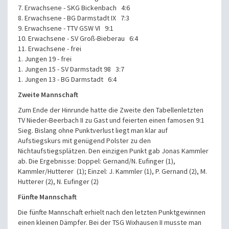
7.
Erwachsene
-
SKG Bickenbach 4:6
8. Erwachsene - BG Darmstadt IX 7:3
9.
Erwachsene
-
TTV GSW VI 9:1
10.
Erwachsene - SV Groß-Bieberau 6:4
11.
Erwachsene -
frei
1. Jungen 19 -
frei
1. Jungen 15 -
SV Darmstadt 98 3:7
1. Jungen 13 -
BG Darmstadt 6:4
Zweite Mannschaft
Zum Ende der Hinrunde hatte die Zweite den Tabellenletzten
TV Nieder-Beerbach II zu Gast und feierten einen famosen 9:1
Sieg. Bislang ohne Punktverlust liegt man klar auf
Aufstiegskurs mit genügend Polster zu den
Nichtaufstiegsplätzen. Den einzigen Punkt gab Jonas Kammler
ab.
Die Ergebnisse:
Doppel: Gernand/N. Eufinger (1),
Kammler/Hutterer (1);
Einzel: J. Kammler (1), P. Gernand (2), M.
Hutterer (2), N. Eufinger (2)
Fünfte Mannschaft
Die fünfte Mannschaft erhielt nach den letzten Punktgewinnen
einen kleinen Dämpfer. Bei der TSG Wixhausen II musste man