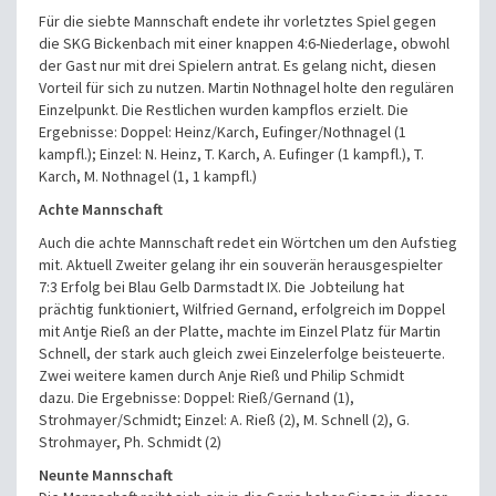
Für die siebte Mannschaft endete ihr vorletztes Spiel gegen
die SKG Bickenbach mit einer knappen 4:6-Niederlage, obwohl
der Gast nur mit drei Spielern antrat. Es gelang nicht, diesen
Vorteil für sich zu nutzen. Martin Nothnagel holte den regulären
Einzelpunkt. Die Restlichen wurden kampflos erzielt.
Die
Ergebnisse:
Doppel: Heinz/Karch, Eufinger/Nothnagel (1
kampfl.);
Einzel: N. Heinz, T. Karch, A. Eufinger (1 kampfl.), T.
Karch, M. Nothnagel (1, 1 kampfl.)
Achte Mannschaft
Auch die achte Mannschaft redet ein Wörtchen um den Aufstieg
mit. Aktuell Zweiter gelang ihr ein souverän herausgespielter
7:3 Erfolg bei Blau Gelb Darmstadt IX. Die Jobteilung hat
prächtig funktioniert, Wilfried Gernand, erfolgreich im Doppel
mit Antje Rieß an der Platte, machte im Einzel Platz für Martin
Schnell, der stark auch gleich zwei Einzelerfolge beisteuerte.
Zwei weitere kamen durch Anje Rieß und Philip Schmidt
dazu.
Die Ergebnisse:
Doppel: Rieß/Gernand (1),
Strohmayer/Schmidt;
Einzel: A. Rieß (2), M. Schnell (2), G.
Strohmayer, Ph. Schmidt (2)
Neunte Mannschaft