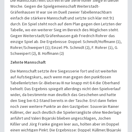
Die Mannschaft reiht sich ein in die Serie hoher Siege in dieser
Woche. Gegen die Spielgemeinschaft Weiterstadt-
Gräfenhausen VI war sie im Duell zweier Tabellennachbarn
einfach die stärkere Mannschaft und setzte sich klar mit 9:1
durch. Ein Spiel steht noch auf dem Plan gegen den Letzten der
Tabelle, wo ein weiterer Sieg im Bereich des Möglichen steht.
Gegen Weiterstadt/Gräfenhausen gab Friedrich Rohrer das
einzige Spiel ab.
Die Ergebnisse:
Doppel: Schmidt/Hoffmann (1),
Rohrer/Schweipert (1);
Einzel: Ph. Schmidt (2), F. Rohrer (1), G.
Schweipert (2), B. Hoffmann (2)
Zehnte Mannschaft
Die Mannschaft setzte ihre Siegesserie fort und ist weiterhin
auf Aufstiegskurs,
auch wenn man gegen den punktlosen
Tabellenletzten Gr.-Bieberau III nur knapp mit 6:4 die Oberhand
behielt. Das Ergebnis spiegelt allerdings nicht den Spielverlauf
wider, da bestimmte man deutlich das Geschehen und hatte
den Sieg bei 6:2-Stand bereits in der Tasche. Erst dann fielen
noch zwei weitere Punkte an den Gastgeber. Souverän Rainer
Küllmer, der auch deutlich die Spielerrangliste ohne Niederlage
anführt und Valeri Bojarski blieben ungeschlagen, Jochen
Kißler und Jörg Franke gingen leer aus, holten aber im Doppel
einen wichtigen Pinkt.
Die Ergebnisse:
Doppel: Küllmer/Bojarski