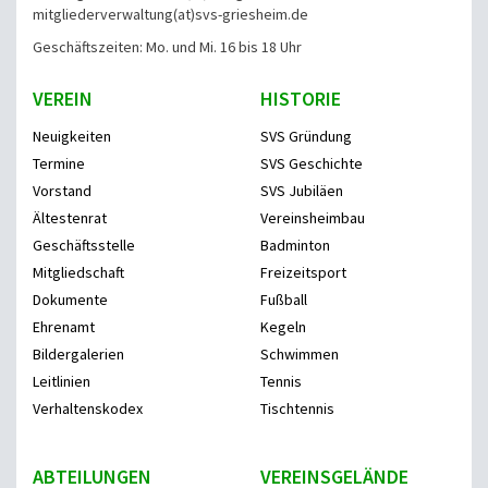
mitgliederverwaltung
(at)svs-griesheim.de
Geschäftszeiten: Mo. und Mi. 16 bis 18 Uhr
VEREIN
HISTORIE
Neuigkeiten
SVS Gründung
Termine
SVS Geschichte
Vorstand
SVS Jubiläen
Ältestenrat
Vereinsheimbau
Geschäftsstelle
Badminton
Mitgliedschaft
Freizeitsport
Dokumente
Fußball
Ehrenamt
Kegeln
Bildergalerien
Schwimmen
Leitlinien
Tennis
Verhaltenskodex
Tischtennis
ABTEILUNGEN
VEREINSGELÄNDE