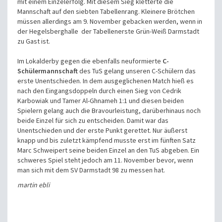
mit einem Einzelerfolg. Mit diesem Sieg kletterte die
Mannschaft auf den siebten Tabellenrang. Kleinere Brötchen
müssen allerdings am 9. November gebacken werden, wenn in
der Hegelsberghalle der Tabellenerste Grün-Weiß Darmstadt
zu Gast ist.
Im Lokalderby gegen die ebenfalls neuformierte
C-
Schülermannschaft
des TuS gelang unseren C-Schülern das
erste Unentschieden. In dem ausgeglichenen Match hieß es
nach den Eingangsdoppeln durch einen Sieg von Cedrik
Karbowiak und Tamer Al-Ghnameh 1:1 und diesen beiden
Spielern gelang auch die Bravourleistung, darüberhinaus noch
beide Einzel für sich zu entscheiden. Damit war das
Unentschieden und der erste Punkt gerettet. Nur äußerst
knapp und bis zuletzt kämpfend musste erst im fünften Satz
Marc Schweipert seine beiden Einzel an den TuS abgeben. Ein
schweres Spiel steht jedoch am 11. November bevor, wenn
man sich mit dem SV Darmstadt 98 zu messen hat.
martin ebli