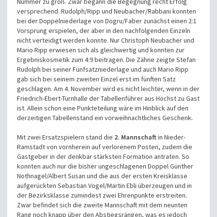
Nummer zu groß. Zwar begann die Begegnung recht Erfolg
versprechend. Rudolph/Ripp und Neubacher/Rabbani konnten
bei der Doppelniederlage von Dogru/Faber zunächst einen 2:1
Vorsprung erspielen, der aber in den nachfolgenden Einzeln
nicht verteidigt werden konnte. Nur Christoph Neubacher und
Mario Ripp erwiesen sich als gleichwertig und konnten zur
Ergebniskosmetik zum 4:9 beitragen. Die Zähne zeigte Stefan
Rudolph bei seiner Fünfsatzniederlage und auch Mario Ripp
gab sich bei seinem zweiten Einzel erst im fünften Satz
geschlagen. Am 4. November wird es nicht leichter, wenn in der
Friedrich-Ebert-Turnhalle der Tabellenführer aus Höchst zu Gast
ist. Allein schon eine Punkteteilung wäre im Hinblick auf den
derzeitigen Tabellenstand ein vorweihnachtliches Geschenk.
Mit zwei Ersatzspielern stand die
2. Mannschaft
in Nieder-
Ramstadt von vornherein auf verlorenem Posten, zudem die
Gastgeber in der denkbar stärksten Formation antraten. So
konnten auch nur die bisher
ungeschlagenen Doppel Günther
Nothnagel/Albert Susan und die aus der ersten Kreisklasse
aufgerückten Sebastian Vogel/Martin Ebli überzeugen und in
der Bezirksklasse zumindest zwei Ehrenpunkte erstreiten.
Zwar befindet sich die zweite Mannschaft mit dem neunten
Rang noch knapp über den Abstiegsrängen, was es jedoch