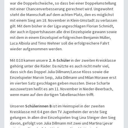
war die Doppelschwäche, so dass bei einer Doppelumstellung
mit einer Chancenverbesserung gerechnet wird. Ungewohnt
steht die Mannschaft auf dem achten Platz, den es möglichst
mit einem Sieg am 18. November in Klein-Umstadt zu verlassen
gilt. Mit dem bisher in der Liga ungeschlagen Florian Schmidt,
der auch in Eppertshausen alle drei Einzelspiele gewann sowie
mit dem in einem Einzelspiel erfolgreichen Benjamin Müller,
Luca Albiola und Timo Wehner soll die erfolgreichere Fahrt
wieder aufgenommen werden.
Mit 0:10 kamen unsere
2. A-Schüler
in der zweiten Kreisklasse
gehörig unter die Räder. Da nützte es auch nicht mehr viel,
dass sich das Doppel Julia Dillmann/Lasse Kloss sowie die
Einzelspieler Marvin Seip, Julia Dillmann und Milan Morawe erst
im vierten Satz geschlagen geben mussten. Diese Scharte
auszuwetzen heißt es am 11. November in Nieder-Beerbach,
wenn mann auf den dortigen Tabellenachten trifft.
Unseren
Schülerinnen B
ist im Heimspiel in der zweiten
Kreisklasse mit 6:4 gen den TV Jugenheim der erste Sieg
gelungen. In allen drei Einzelspielen trug Lina Steiger den Sieg
davon, gefolgt von Julia Dillmann mit zwei und Martina Ljevar