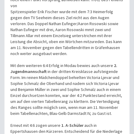
von
Spitzenspieler Erik Fischer wurde mit dem 7:3 Heimerfolg
gegen den TV Seeheim dieses Ziel nicht aus den Augen
verloren. Das Doppel Nathan Eufinger/Aaron Rosowski sowie
Nathan Eufinger mit drei, Aaron Rosowski mmit zwei und
Tillmann Allar mit einem Einzelsieg unterstrichen mit ihrer
Leistung die Absicht, oben ein Wörtchen mitzureden. Das kann
am 11. November gegen den Tabellendritten in Gräfenhausen
noch weiter ausgebaut werden.
Mit dem weiteren 6:4 Erfolg in Modau bewies auch unsere
2.
Jugendmannschaft
in der dritten Kreisklasse aufsteigende
Form. Im reinen Mädchendoppel behielten Victoria Ljevar und
Sophie Schmalz die Oberhand
und nadem sich Victoria Ljevar
und Benjamin Müller in zwei und Sophie Schmalz auch in einem
Einzel durchsetzen konnten, war der 4:2 Punktestand erreicht,
um auf den vierten Tabellenrang zu klettern. Die
Verteidigung
des Ranges sollte möglich sein, wenn man am 11. November
beim Tabellenachten, Blau-Gelb Darmstadt IV, zu Gast ist.
Erneut mit 4:6 zogen unsere
1. A-Schüler
auch in
Eppertshausen den Kürzeren. Entscheidend für die Niederlage