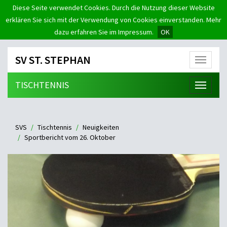
Diese Seite verwendet Cookies. Durch die Nutzung dieser Website
erklären Sie sich mit der Verwendung von Cookies einverstanden. Mehr
dazu erfahren Sie im Impressum.
OK
SV ST. STEPHAN
Menü
TISCHTENNIS
Menü
SVS
Tischtennis
Neuigkeiten
Sportbericht vom 26. Oktober