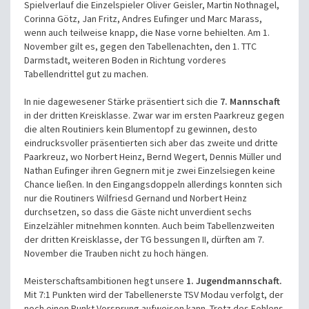
Spielverlauf die Einzelspieler Oliver Geisler, Martin Nothnagel,
Corinna Götz, Jan Fritz, Andres Eufinger und Marc Marass,
wenn auch teilweise knapp, die Nase vorne behielten. Am 1.
November gilt es, gegen den Tabellenachten, den 1. TTC
Darmstadt, weiteren Boden in Richtung vorderes
Tabellendrittel gut zu machen.
In nie dagewesener Stärke präsentiert sich die
7. Mannschaft
in der dritten Kreisklasse. Zwar war im ersten Paarkreuz gegen
die alten Routiniers kein Blumentopf zu gewinnen, desto
eindrucksvoller
präsentierten sich aber das zweite und dritte
Paarkreuz, wo Norbert Heinz, Bernd Wegert, Dennis Müller und
Nathan Eufinger ihren Gegnern mit je zwei Einzelsiegen keine
Chance ließen. In den Eingangsdoppeln
allerdings konnten sich
nur die Routiners Wilfriesd Gernand und Norbert Heinz
durchsetzen, so dass die Gäste nicht unverdient sechs
Einzelzähler mitnehmen konnten. Auch beim Tabellenzweiten
der dritten Kreisklasse, der TG bessungen II, dürften am 7.
November die Trauben nicht zu hoch hängen.
Meisterschaftsambitionen hegt unsere
1. Jugendmannschaft.
Mit 7:1 Punkten wird der Tabellenerste TSV Modau verfolgt, der
noch einen Punkt Vorsprung aufweisen kann. Trotz des Fehlens