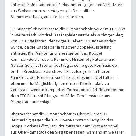
unter allen Umständen am 3. November gegen den Vorletzten
aus Wixhausen zu
verteidigen gilt. Das sollte in
Stammbesetzung auch realisierbar sein.
Ein Kunststück vollbrachte die
3. Mannschaft
bei dem TTV GSW
in Weiterstadt. Mit drei Ersatzspieler wurde ein wichtiger Sieg
von 9:4 eingefahren, der sogar zu einem 9:0 umgewandelt
wurde, da die Gastgeber
in falscher Doppel-Aufstellung
antraten. Die Punkte für uns erspielten das Doppel
Kammler/Geisler sowie Kammler, Flinterhoff, Hutterer und
Geisler (je 2). Letzterer bestätigte seine gute Form aus der
ersten Kreisklasse durch zwei Einzelsiege im mittleren
Paarkreuz der Kreisliga. Auch hier gibt es noch viel Luft nach
oben und die Möglichkeit, den dritten Tabellenplatz zu
verlassen, wenn in kompletter Formation am 14. November mit
dem TTC Eintracht Pfungstadt IV der Tabellenvierte aus
Pfungstadt aufschlägt.
Überrascht hat die
5. Mannschaft
mit ihrem klaren 9:1
Heimerfolg gegen die TGS Ober-Ramstadt. Lediglich das
Doppel Corinna Götz/Jan Fritz mussten dem Spitzendoppel
aus Ober-Ramstadt den Sieg überlassen, während im weiteren