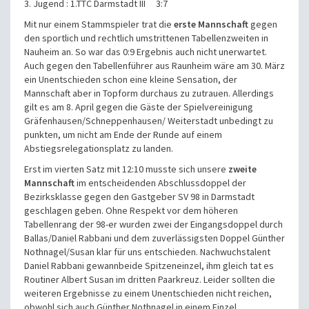
3. Jugend : 1.TTC Darmstadt III 3:7
Mit nur einem Stammspieler trat die
erste Mannschaft
gegen
den sportlich und rechtlich umstrittenen Tabellenzweiten in
Nauheim an. So war das 0:9 Ergebnis auch nicht unerwartet.
Auch gegen den Tabellenführer aus Raunheim wäre am 30. März
ein Unentschieden schon eine kleine Sensation, der
Mannschaft aber in Topform durchaus zu zutrauen. Allerdings
gilt es am 8. April gegen die Gäste der Spielvereinigung
Gräfenhausen/Schneppenhausen/ Weiterstadt unbedingt zu
punkten, um nicht am Ende der Runde auf einem
Abstiegsrelegationsplatz zu landen.
Erst im vierten Satz mit 12:10 musste sich unsere
zweite
Mannschaft
im entscheidenden Abschlussdoppel der
Bezirksklasse gegen den Gastgeber SV 98 in Darmstadt
geschlagen geben. Ohne Respekt vor dem höheren
Tabellenrang der 98-er wurden zwei der Eingangsdoppel durch
Ballas/Daniel Rabbani und dem zuverlässigsten Doppel Günther
Nothnagel/Susan klar für uns entschieden. Nachwuchstalent
Daniel Rabbani gewannbeide Spitzeneinzel, ihm gleich tat es
Routiner Albert Susan im dritten Paarkreuz. Leider sollten die
weiteren Ergebnisse zu einem Unentschieden nicht reichen,
obwohl sich auch Günther Nothnagel in einem Einzel