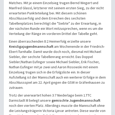
Matches. Mit je einem Einzelsieg trugen Bernd Wegert und
Manfred Glassl, letzterer mit seinem ersten Sieg, zu der nicht
erwarteten Punkteteilung bei. Mit diesem schönen
Abschlusserfolg und dem Erreichen des sechsten
Tabellenplatzes berechtigt die "Siebte" zu der Erwartung, in
der nächsten Runde ein Wort mitzusprechen, wenn es um die
Verteilung der Ränge im vorderen Drittel der Tabelle geht.
Einen überraschenden 8:2 Heimerfolg erzielte unsere
Kreisligajugendmannschaft
am Wochenende in der Friedrich-
Ebert-Turnhalle. Damit wurde doch noch, diesmal mit Michael
Siebler, der sechste Tabellenrang erreicht. Das Doppel
Siebler/Nathan Eufinger sowie Michael Siebler, Erik Fischer,
Nathan Eufinger mit je zwei und Aaron Rosowski mit einem
Einzelsieg trugen sich in die Erfolgsliste ein. In dieser
Aufstellung ist der Mannschaft auch ein weiterer Erfolge in dem
Abschlussspiel am 22. April gegen die GSW in Gräfenhausen zu
zutrauen.
Trotz der unerwartet hohen 3:7 Niederlage beim 1.TTC
Darmstadt III belegt unsere
gemischte Jugendmannschaft
noch den vierten Platz. Allerdings musste die Mannschaft ohne
die Leistungsträgerin Victoria Ljevar antreten. Diese wurde von