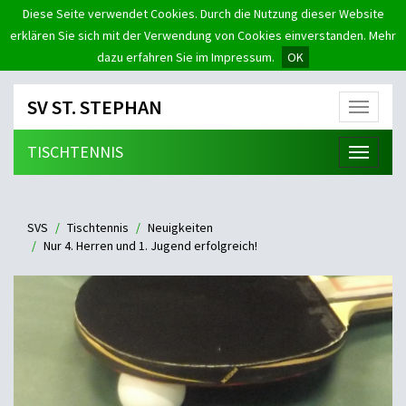
Diese Seite verwendet Cookies. Durch die Nutzung dieser Website
erklären Sie sich mit der Verwendung von Cookies einverstanden. Mehr
dazu erfahren Sie im Impressum.
OK
SV ST. STEPHAN
Menü
TISCHTENNIS
Menü
SVS
Tischtennis
Neuigkeiten
Nur 4. Herren und 1. Jugend erfolgreich!