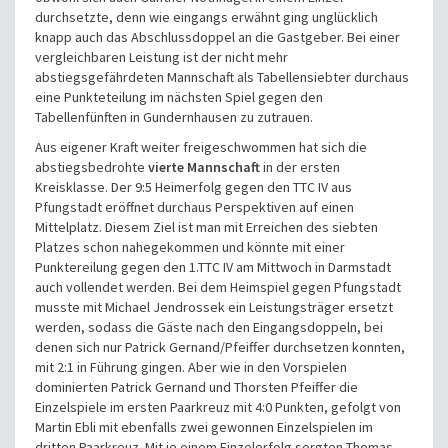
durchsetzte, denn wie eingangs erwähnt ging unglücklich
knapp auch das Abschlussdoppel an die Gastgeber. Bei einer
vergleichbaren Leistung ist der nicht mehr
abstiegsgefährdeten Mannschaft als Tabellensiebter durchaus
eine Punkteteilung im nächsten Spiel gegen den
Tabellenfünften in Gundernhausen zu zutrauen.
Aus eigener Kraft weiter freigeschwommen hat sich die
abstiegsbedrohte
vierte Mannschaft
in der ersten
Kreisklasse. Der 9:5 Heimerfolg gegen den TTC IV aus
Pfungstadt eröffnet durchaus Perspektiven auf einen
Mittelplatz. Diesem Ziel ist man mit Erreichen des siebten
Platzes schon nahegekommen und könnte mit einer
Punktereilung gegen den 1.TTC IV am Mittwoch in Darmstadt
auch vollendet werden. Bei dem Heimspiel gegen Pfungstadt
musste mit Michael Jendrossek ein Leistungsträger ersetzt
werden, sodass die Gäste nach den Eingangsdoppeln, bei
denen sich nur Patrick Gernand/Pfeiffer durchsetzen konnten,
mit 2:1 in Führung gingen. Aber wie in den Vorspielen
dominierten Patrick Gernand und Thorsten Pfeiffer die
Einzelspiele im ersten Paarkreuz mit 4:0 Punkten, gefolgt von
Martin Ebli mit ebenfalls zwei gewonnen Einzelspielen im
dritten Paarkreuz. Mit je einem Einzelerfolg sorgten Thomas