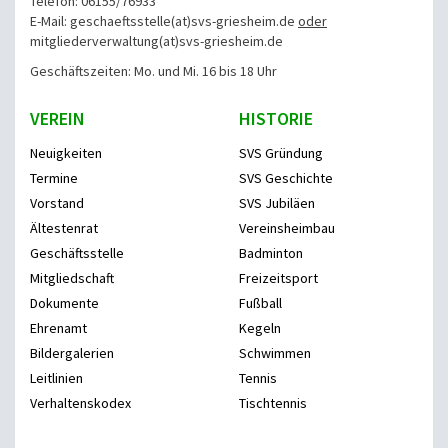
Telefon: 06155/76933
E-Mail: geschaeftsstelle(at)svs-griesheim.de
oder
mitgliederverwaltung
(at)svs-griesheim.de
Geschäftszeiten: Mo. und Mi. 16 bis 18 Uhr
VEREIN
HISTORIE
Neuigkeiten
SVS Gründung
Termine
SVS Geschichte
Vorstand
SVS Jubiläen
Ältestenrat
Vereinsheimbau
Geschäftsstelle
Badminton
Mitgliedschaft
Freizeitsport
Dokumente
Fußball
Ehrenamt
Kegeln
Bildergalerien
Schwimmen
Leitlinien
Tennis
Verhaltenskodex
Tischtennis