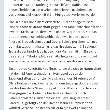
Bender und Martin Nothnagel anschließend dafür, dass
diesmalbeide Punkte in Griesheim blieben, nachdem das
Vorrundenspiel knapp mit 6:9 in Pfungstadt verloren wurde.
Eine in dieser Höhe nicht erwartete 3:9 Niederlage musste
unsere
sechste Mannschaft
gegen den Tabellennachbar in der
zweiten Kreisklasse, dem TV Reinheim IV, quittieren. Nur das
Doppel Bresselschmidt/ Gebhardt sowie in den Einzeln
Andreas Bresselschmidt und Georg Schweipert konnten mit
dem Gastgeber mithalten und das Ergebnis zum 3:9 schönen.
Trotz dieser Niederlage hat sich die Mannschaft mit Erreichen
des siebten Tabellenplatzes im Abstiegskampf bewährt und
kann im Herbst wieder in der zweiten Kreisklasse starten.
Ein erneutes Kunststück vollbrachte die die
siebte Mannschaft
mit dem 8:8 Unentschieden im Heimspiel gegen den
Tabellendritten der dritten Kreisklasse, der SG Arheilgen V.
Ohne Norbert Heinz konnte sich in den Eingangsdoppeln zwar
nur das bewährte Stammdoppel Rohrer/Gauder durchsetzen,
aber gegen die drohende Niederlage stemmten sich
vehement Martin Gauder mit einem Einzelsieg im ersten
Paarkreuz, gefolgt von den immer stärker aufspielenden
Wilfried Gernand und Dennis Müller mit je zwei gewonnen