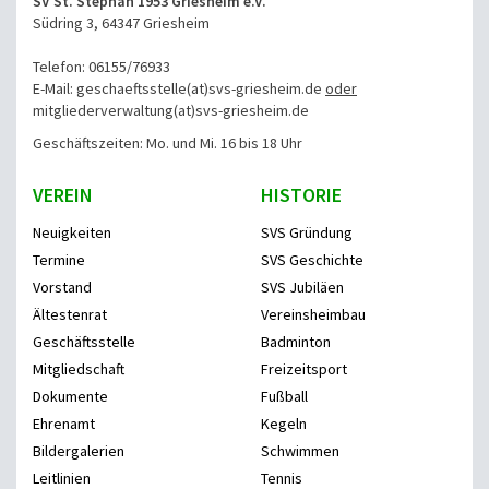
SV St. Stephan 1953 Griesheim e.V.
Südring 3, 64347 Griesheim
Telefon: 06155/76933
E-Mail: geschaeftsstelle(at)svs-griesheim.de
oder
mitgliederverwaltung
(at)svs-griesheim.de
Geschäftszeiten: Mo. und Mi. 16 bis 18 Uhr
VEREIN
HISTORIE
Neuigkeiten
SVS Gründung
Termine
SVS Geschichte
Vorstand
SVS Jubiläen
Ältestenrat
Vereinsheimbau
Geschäftsstelle
Badminton
Mitgliedschaft
Freizeitsport
Dokumente
Fußball
Ehrenamt
Kegeln
Bildergalerien
Schwimmen
Leitlinien
Tennis