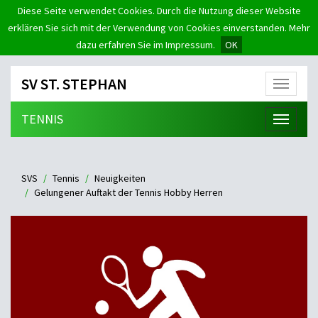
Diese Seite verwendet Cookies. Durch die Nutzung dieser Website
erklären Sie sich mit der Verwendung von Cookies einverstanden. Mehr
dazu erfahren Sie im Impressum.
OK
SV ST. STEPHAN
Menü
TENNIS
Menü
SVS
Tennis
Neuigkeiten
Gelungener Auftakt der Tennis Hobby Herren