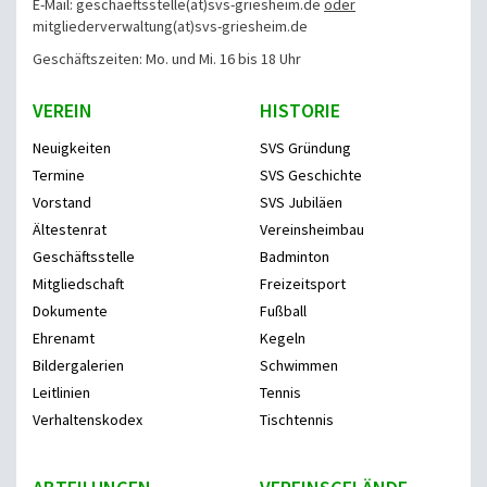
E-Mail: geschaeftsstelle(at)svs-griesheim.de
oder
mitgliederverwaltung
(at)svs-griesheim.de
Geschäftszeiten: Mo. und Mi. 16 bis 18 Uhr
VEREIN
HISTORIE
Neuigkeiten
SVS Gründung
Termine
SVS Geschichte
Vorstand
SVS Jubiläen
Ältestenrat
Vereinsheimbau
Geschäftsstelle
Badminton
Mitgliedschaft
Freizeitsport
Dokumente
Fußball
Ehrenamt
Kegeln
Bildergalerien
Schwimmen
Leitlinien
Tennis
Verhaltenskodex
Tischtennis