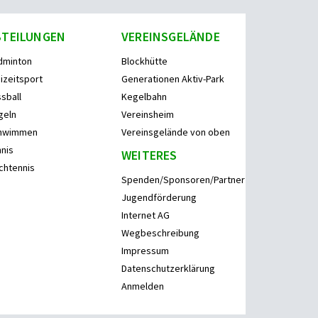
BTEILUNGEN
VEREINSGELÄNDE
dminton
Blockhütte
izeitsport
Generationen Aktiv-Park
sball
Kegelbahn
geln
Vereinsheim
hwimmen
Vereinsgelände von oben
nis
WEITERES
chtennis
Spenden/Sponsoren/Partner
Jugendförderung
Internet AG
Wegbeschreibung
Impressum
Datenschutzerklärung
Anmelden