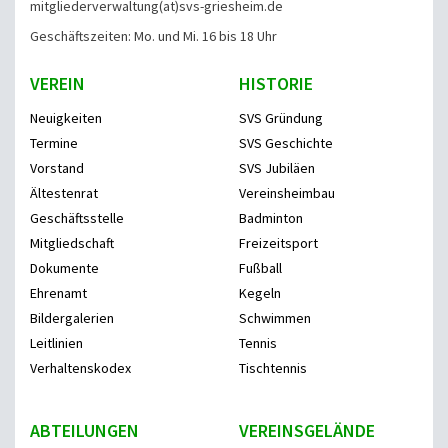
mitgliederverwaltung
(at)svs-griesheim.de
Geschäftszeiten: Mo. und Mi. 16 bis 18 Uhr
VEREIN
HISTORIE
Neuigkeiten
SVS Gründung
Termine
SVS Geschichte
Vorstand
SVS Jubiläen
Ältestenrat
Vereinsheimbau
Geschäftsstelle
Badminton
Mitgliedschaft
Freizeitsport
Dokumente
Fußball
Ehrenamt
Kegeln
Bildergalerien
Schwimmen
Leitlinien
Tennis
Verhaltenskodex
Tischtennis
ABTEILUNGEN
VEREINSGELÄNDE