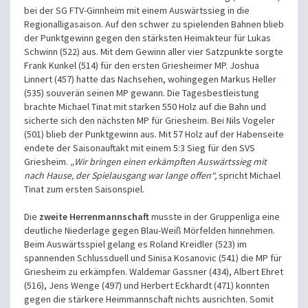
bei der SG FTV-Ginnheim mit einem Auswärtssieg in die
Regionalligasaison. Auf den schwer zu spielenden Bahnen blieb
der Punktgewinn gegen den stärksten Heimakteur für Lukas
Schwinn (522) aus. Mit dem Gewinn aller vier Satzpunkte sorgte
Frank Kunkel (514) für den ersten Griesheimer MP. Joshua
Linnert (457) hatte das Nachsehen, wohingegen Markus Heller
(535) souverän seinen MP gewann. Die Tagesbestleistung
brachte Michael Tinat mit starken 550 Holz auf die Bahn und
sicherte sich den nächsten MP für Griesheim. Bei Nils Vogeler
(501) blieb der Punktgewinn aus. Mit 57 Holz auf der Habenseite
endete der Saisonauftakt mit einem 5:3 Sieg für den SVS
Griesheim.
„Wir bringen einen erkämpften Auswärtssieg mit
nach Hause, der Spielausgang war lange offen“,
spricht Michael
Tinat zum ersten Saisonspiel.
Die
zweite Herrenmannschaft
musste in der Gruppenliga eine
deutliche Niederlage gegen Blau-Weiß Mörfelden hinnehmen.
Beim Auswärtsspiel gelang es Roland Kreidler (523) im
spannenden Schlussduell und Sinisa Kosanovic (541) die MP für
Griesheim zu erkämpfen. Waldemar Gassner (434), Albert Ehret
(516), Jens Wenge (497) und Herbert Eckhardt (471) konnten
gegen die stärkere Heimmannschaft nichts ausrichten. Somit