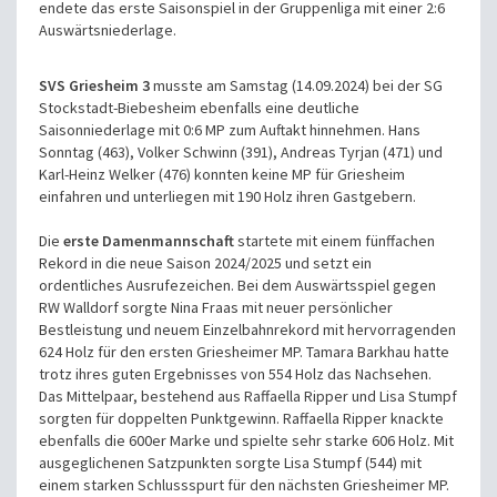
endete das erste Saisonspiel in der Gruppenliga mit einer 2:6
Auswärtsniederlage.
SVS Griesheim 3
musste am Samstag (14.09.2024) bei der SG
Stockstadt-Biebesheim ebenfalls eine deutliche
Saisonniederlage mit 0:6 MP zum Auftakt hinnehmen. Hans
Sonntag (463), Volker Schwinn (391), Andreas Tyrjan (471) und
Karl-Heinz Welker (476) konnten keine MP für Griesheim
einfahren und unterliegen mit 190 Holz ihren Gastgebern.
Die
erste Damenmannschaft
startete mit einem fünffachen
Rekord in die neue Saison 2024/2025 und setzt ein
ordentliches Ausrufezeichen. Bei dem Auswärtsspiel gegen
RW Walldorf sorgte Nina Fraas mit neuer persönlicher
Bestleistung und neuem Einzelbahnrekord mit hervorragenden
624 Holz für den ersten Griesheimer MP. Tamara Barkhau hatte
trotz ihres guten Ergebnisses von 554 Holz das Nachsehen.
Das Mittelpaar, bestehend aus Raffaella Ripper und Lisa Stumpf
sorgten für doppelten Punktgewinn. Raffaella Ripper knackte
ebenfalls die 600er Marke und spielte sehr starke 606 Holz. Mit
ausgeglichenen Satzpunkten sorgte Lisa Stumpf (544) mit
einem starken Schlussspurt für den nächsten Griesheimer MP.