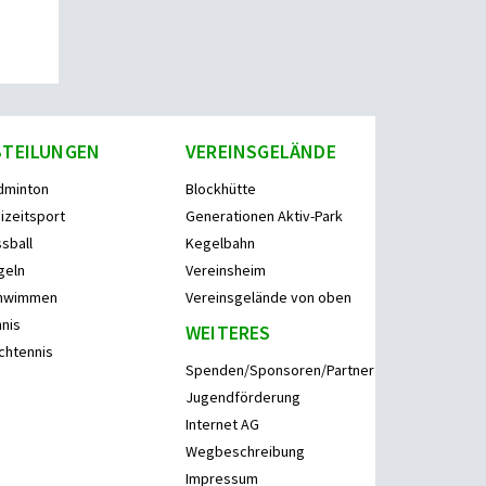
BTEILUNGEN
VEREINSGELÄNDE
dminton
Blockhütte
izeitsport
Generationen Aktiv-Park
sball
Kegelbahn
geln
Vereinsheim
hwimmen
Vereinsgelände von oben
nis
WEITERES
chtennis
Spenden/Sponsoren/Partner
Jugendförderung
Internet AG
Wegbeschreibung
Impressum