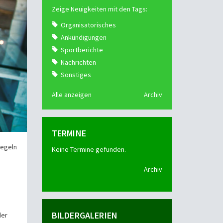
Zeige Neuigkeiten mit den Tags:
Organisatorisches
Ankündigungen
Sportberichte
Nachrichten
Sonstiges
Alle anzeigen
Archiv
TERMINE
Kegeln
Keine Termine gefunden.
Archiv
BILDERGALERIEN
der