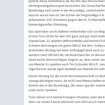
platzte diese Seifenblase als die Info des Hessische
Abstiegsrelegationsspiel bestreiten. Der Grund hierfü
Bundesliga nach unten in die Hessenliga, somit komm
wusste woran man ist. Die achten der Regionalliga A 
aufeinander. SVS Griesheim gegen den KC 53 Maintal/N
bundesligareifen Stimmung.
Das Spiel über sechs Bahnen entwickelte sich von Beg
ersten Trios liefen für den SVS ganz und gar nicht me
Stande kam. Es spielten Wilfried Müller und Herbert 
Schwinn überzeugte mit guten 900 LP. Die drei Schlus
drohenden Abstieg mit einer Aufholjagd doch noch zu 
weitere rund 100 Holz ab, ein Rückstand der zu diesem
einen heute übermächtigen Gegner an, aber verlor am E
von Maintal. Es spielten noch Tim Schömbs 863 LP, Jon
Tagesbester wurde Agim Abdulahi aus Maintal mit sehr 
Dieser Abstieg für die erste Herrenmannschaft ist des
zwangsabsteigen muss, da nicht zwei Mannschaften eine
kommt das in der Bezirksliga, die neue Liga der zweit
statt sechs Spielern.
Trotz dieser erst einmal traurigen Situation, kann die
denn zur neuen Saison wechselt vom SKV Lorsch Swen W