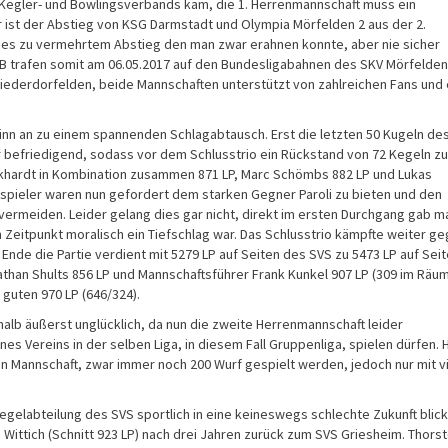
n Kegler- und Bowlingsverbands kam, die 1. Herrenmannschaft muss ein
r ist der Abstieg von KSG Darmstadt und Olympia Mörfelden 2 aus der 2.
t es zu vermehrtem Abstieg den man zwar erahnen konnte, aber nie sicher
& B trafen somit am 06.05.2017 auf den Bundesligabahnen des SKV Mörfelden
iederdorfelden, beide Mannschaften unterstützt von zahlreichen Fans und 
inn an zu einem spannenden Schlagabtausch. Erst die letzten 50 Kugeln de
hr befriedigend, sodass vor dem Schlusstrio ein Rückstand von 72 Kegeln zu
Eckhardt in Kombination zusammen 871 LP, Marc Schömbs 882 LP und Lukas
sspieler waren nun gefordert dem starken Gegner Paroli zu bieten und den
vermeiden. Leider gelang dies gar nicht, direkt im ersten Durchgang gab m
 Zeitpunkt moralisch ein Tiefschlag war. Das Schlusstrio kämpfte weiter g
nde die Partie verdient mit 5279 LP auf Seiten des SVS zu 5473 LP auf Sei
athan Shults 856 LP und Mannschaftsführer Frank Kunkel 907 LP (309 im Räum
guten 970 LP (646/324).
halb äußerst unglücklich, da nun die zweite Herrenmannschaft leider
s Vereins in der selben Liga, in diesem Fall Gruppenliga, spielen dürfen. 
en Mannschaft, zwar immer noch 200 Wurf gespielt werden, jedoch nur mit v
 Kegelabteilung des SVS sportlich in eine keineswegs schlechte Zukunft blic
ittich (Schnitt 923 LP) nach drei Jahren zurück zum SVS Griesheim. Thors