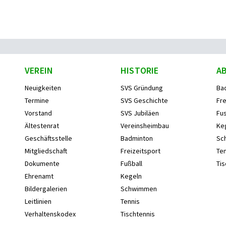
VEREIN
HISTORIE
A
Neuigkeiten
SVS Gründung
Ba
Termine
SVS Geschichte
Fre
Vorstand
SVS Jubiläen
Fus
Ältestenrat
Vereinsheimbau
Ke
Geschäftsstelle
Badminton
Sc
Mitgliedschaft
Freizeitsport
Ten
Dokumente
Fußball
Tis
Ehrenamt
Kegeln
Bildergalerien
Schwimmen
Leitlinien
Tennis
Verhaltenskodex
Tischtennis