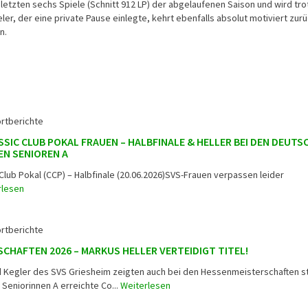
 letzten sechs Spiele (Schnitt 912 LP) der abgelaufenen Saison und wird tro
er, der eine private Pause einlegte, kehrt ebenfalls absolut motiviert zur
n.
rtberichte
SSIC CLUB POKAL FRAUEN – HALBFINALE & HELLER BEI DEN DEUTS
N SENIOREN A
Club Pokal (CCP) – Halbfinale (20.06.2026)SVS-Frauen verpassen leider
rlesen
rtberichte
CHAFTEN 2026 – MARKUS HELLER VERTEIDIGT TITEL!
d Kegler des SVS Griesheim zeigten auch bei den Hessenmeisterschaften s
 Seniorinnen A erreichte Co...
Weiterlesen