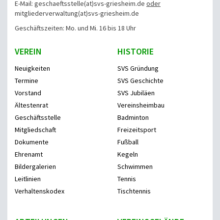
E-Mail: geschaeftsstelle(at)svs-griesheim.de
oder
mitgliederverwaltung
(at)svs-griesheim.de
Geschäftszeiten: Mo. und Mi. 16 bis 18 Uhr
VEREIN
HISTORIE
Neuigkeiten
SVS Gründung
Termine
SVS Geschichte
Vorstand
SVS Jubiläen
Ältestenrat
Vereinsheimbau
Geschäftsstelle
Badminton
Mitgliedschaft
Freizeitsport
Dokumente
Fußball
Ehrenamt
Kegeln
Bildergalerien
Schwimmen
Leitlinien
Tennis
Verhaltenskodex
Tischtennis