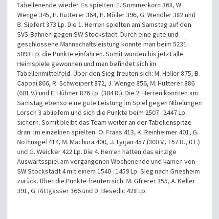
Tabellenende wieder. Es spielten: E. Sommerkorn 368, W.
Wenge 345, H. Hutterer 364, H. Möller 396, G. Wendler 382 und
B. Siefert 373 Lp. Die 1. Herren spielten am Samstag auf den
SVS-Bahnen gegen SW Stockstadt. Durch eine gute und
geschlossene Mannschaftsleistung konnte man beim 5231 :
5093 Lp. die Punkte einfahren. Somit wurden bis jetzt alle
Heimspiele gewonnen und man befindet sich im
Tabellenmittelfeld. Über den Sieg freuten sich: M. Heller 875, B.
Cappai 866, R. Schweipert 872, J. Wenge 856, M. Hutterer 886
(601 V.) und E. Hübner 876 Lp. (304 R.). Die 2. Herren konnten am
Samstag ebenso eine gute Leistung im Spiel gegen Nibelungen
Lorsch 3 abliefern und sich die Punkte beim 2507 : 2447 Lp.
sichern. Somit bleibt das Team weiter an der Tabellenspitze
dran. Im einzelnen spielten: O. Fraas 413, K. Reinheimer 401, G.
Nothnagel 414, M. Machura 400, J. Tyrjan 457 (300 V., 157 R., 0 F.)
und G. Weicker 422 Lp. Die 4. Herren hatten das einzige
Auswärtsspiel am vergangenen Wochenende und kamen von
SW Stockstadt 4 mit einem 1540 : 1459 Lp. Sieg nach Griesheim
zurück. Über die Punkte freuten sich: M. Gfrerer 355, A. Keller
391, G. Rittgasser 366 und D. Besedic 428 Lp.