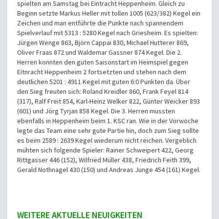
spielten am Samstag bei Eintracht Heppenheim. Gleich zu
Beginn setzte Markus Heller mit tollen 1005 (623/382) Kegel ein
Zeichen und man entführte die Punkte nach spannendem
Spielverlauf mit 5313 : 5280 Kegel nach Griesheim. Es spielten:
Jürgen Wenge 863, Björn Cappai 830, Michael Hutterer 869,
Oliver Fraas 872 und Waldemar Gassner 874 Kegel. Die 2.
Herren konnten den guten Saisonstart im Heimspiel gegen
Eitnracht Heppenheim 2 fortsetzten und stehen nach dem
deutlichen 5201 : 4911 Kegel mit guten 6:0 Punkten da. Über
den Sieg freuten sich: Roland Kreidler 860, Frank Feyel 814
(317), Ralf Freit 854, Karl-Heinz Welker 822, Günter Weicker 893
(601) und Jörg Tyrjan 858 Kegel. Die 3. Herren mussten
ebenfalls in Heppenheim beim 1. KSC ran. Wie in der Vorwoche
legte das Team eine sehr gute Partie hin, doch zum Sieg sollte
es beim 2589 : 2639 Kegel wiederum nicht reichen. Vergeblich
mühten sich folgende Spieler: Rainer Schweipert 422, Georg
Rittgasser 446 (152), Wilfried Müller 438, Friedrich Feith 399,
Gerald Nothnagel 430 (150) und Andreas Junge 454 (161) Kegel.
WEITERE AKTUELLE NEUIGKEITEN