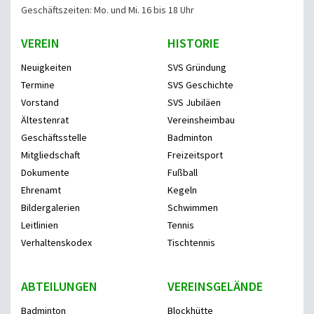
Geschäftszeiten: Mo. und Mi. 16 bis 18 Uhr
VEREIN
HISTORIE
Neuigkeiten
SVS Gründung
Termine
SVS Geschichte
Vorstand
SVS Jubiläen
Ältestenrat
Vereinsheimbau
Geschäftsstelle
Badminton
Mitgliedschaft
Freizeitsport
Dokumente
Fußball
Ehrenamt
Kegeln
Bildergalerien
Schwimmen
Leitlinien
Tennis
Verhaltenskodex
Tischtennis
ABTEILUNGEN
VEREINSGELÄNDE
Badminton
Blockhütte